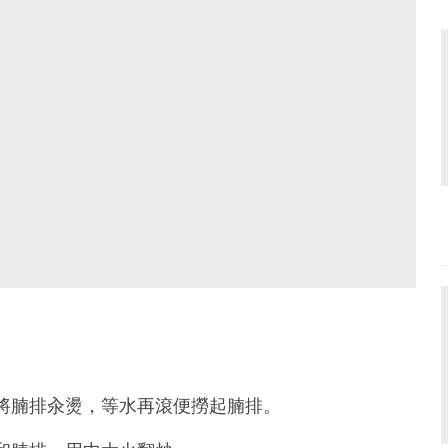
，將腩排汆燙，等水再滾便撈起腩排。