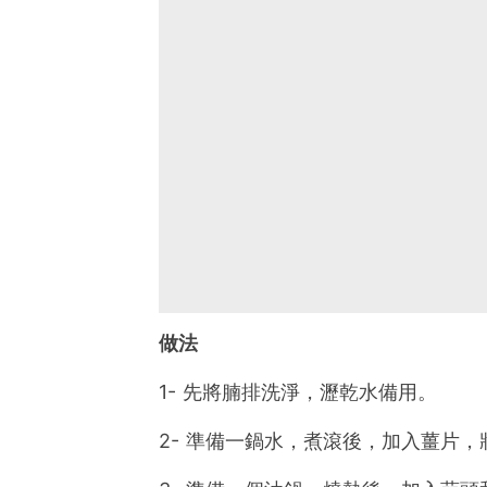
做法
1- 先將腩排洗淨，瀝乾水備用。
2- 準備一鍋水，煮滾後，加入薑片