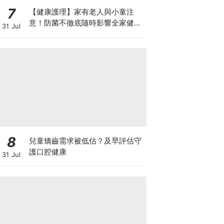
7
【健康護理】家有老人與小童注
意！防菌不徹底隨時影響全家健康
31 Jul
一文看清如何挑選正確的清潔防護
8
兒童矯齒需求被低估？及早評估守
護口腔健康
31 Jul