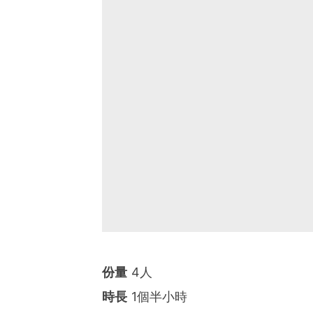
份量
4人
時長
1個半小時