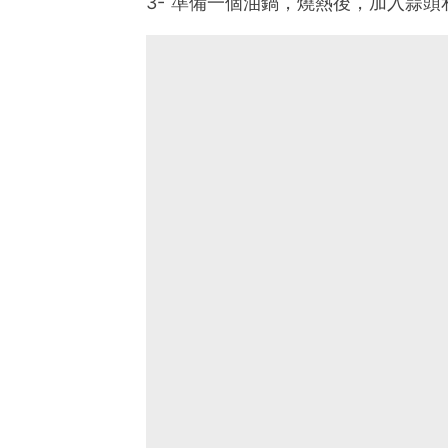
3- 準備一個油鍋，燒熱後，加入蒜