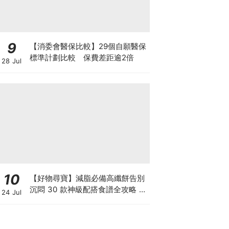
9
【消委會醫保比較】29個自願醫保
標準計劃比較 保費差距逾2倍
28 Jul
10
【好物尋寶】減脂必備高纖餅告別
沉悶 30 款神級配搭食譜全攻略 日
24 Jul
日也有好早餐！