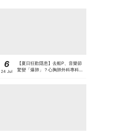
6
【夏日狂歡隱患】去船P、音樂節
驚變「爆肺」？心胸肺外科專科醫
24 Jul
生拆解高瘦男消暑危機