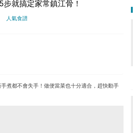
5步就搞定家常鎮江骨！
人氣食譜
。
新手煮都不會失手！做便當菜也十分適合，趕快動手