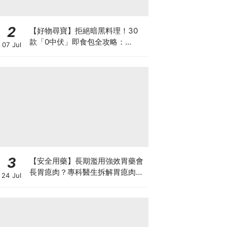
2
【好物尋寶】拒絕暗黑料理！30
款「0中伏」即食包全攻略：
07 Jul
MUJI、DONKI、M&S 神級Menu
配搭
3
【安全用藥】長期濫用強效胃藥會
長胃瘜肉？專科醫生拆解胃瘜肉癌
24 Jul
變風險與切除迷思