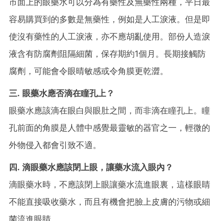
市面上的眼藥水可以分為有藥性及無藥性兩種，平日最
容易購買到的多數是無藥性，例如是人工淚液。但是即
使沒有藥性的人工淚液，亦不應胡亂使用。部份人造淚
液含有防腐劑阻隔細菌，保存期約1個月。長期接觸防
腐劑，可能會令眼晴敏感或令角膜更乾澀。
三.
眼藥水應否滴在瞳孔上？
眼藥水應該滴在眼白與眼肚之間，而非滴在瞳孔上。瞳
孔前面的角膜是人體中感覺最靈敏的器官之一，輕微的
外物侵入都會引致不適。
四.
滴眼藥水應該閉上眼，讓藥水流入眼內？
滴眼藥水時，不應該閉上眼讓藥水流進眼裏，這樣眼睛
不能直接吸收藥水，而且有機會把臉上皮膚的污物或細
菌流進眼睛。