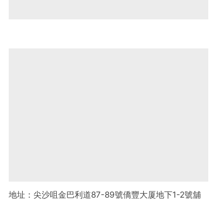
地址：尖沙咀金巴利道87-89號僑豐大厦地下1-2號舖