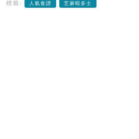
標籤:
人氣食譜
芝麻蝦多士