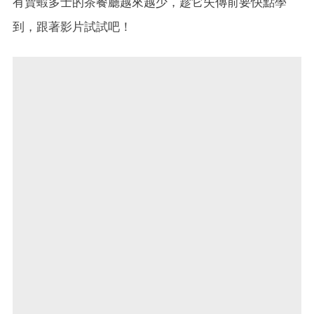
有賣蝦多士的茶餐廳越來越少，趁它失傳前要快點學
到，跟著影片試試吧！