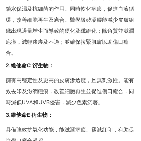
鎖水保濕及抗細菌的作用。同時軟化疤痕，促進血液循
環，改善細胞再生及癒合。醫學級矽凝膠能減少皮膚組
織出現過量增生而導致的硬化及纖維化；除角質並滋潤
疤痕，減輕瘙癢及不適；並確保拉緊肌膚以助傷口癒
合。
2.維他命C 衍生物：
擁有高穩定性及更高的皮膚滲透度，且無刺激性。能有
效去印及滋潤疤痕，改善細胞再生並促進傷口癒合，同
時減低UVA和UVB侵害，減少色素沉著。
3.維他命E 衍生物：
具備強效抗氧化功能，能滋潤疤痕、褪減紅印，有助促
進傷口癒合過程。