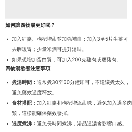
如何讓四物湯更好喝？
加入紅棗、枸杞增甜並加強補血；加入3至5片生薑可
去腥暖胃；少量米酒可提升湯味。
如果想增加蛋白質，可加入200克雞肉或瘦豬肉。
四物湯熬煮注意事項
煮湯時間：
通常煮30至60分鐘即可，不建議煮太久，
避免藥效過度釋放。
食材搭配：
加入紅棗和枸杞增添甜味，避免加入過多肉
類，這樣能確保藥效發揮。
過度煮沸：
避免長時間煮沸，湯品過濃會影響口感。