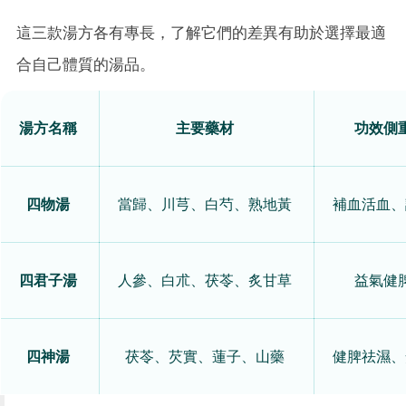
這三款湯方各有專長，了解它們的差異有助於選擇最適
合自己體質的湯品。
湯方名稱
主要藥材
功效側
四物湯
當歸、川芎、白芍、熟地黃
補血活血、
四君子湯
人參、白朮、茯苓、炙甘草
益氣健
四神湯
茯苓、芡實、蓮子、山藥
健脾祛濕、