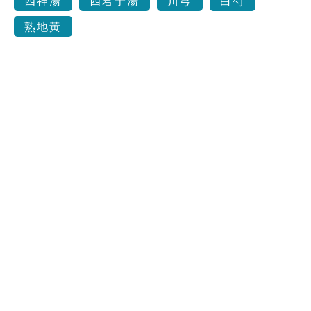
四神湯
四君子湯
川芎
白芍
熟地黃