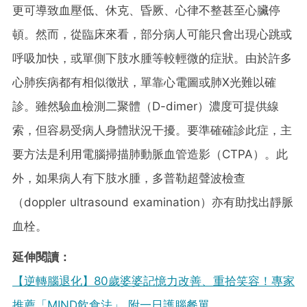
更可導致血壓低、休克、昏厥、心律不整甚至心臟停
頓。然而，從臨床來看，部分病人可能只會出現心跳或
呼吸加快，或單側下肢水腫等較輕微的症狀。由於許多
心肺疾病都有相似徵狀，單靠心電圖或肺X光難以確
診。雖然驗血檢測二聚體（D-dimer）濃度可提供線
索，但容易受病人身體狀況干擾。要準確確診此症，主
要方法是利用電腦掃描肺動脈血管造影（CTPA）。此
外，如果病人有下肢水腫，多普勒超聲波檢查
（doppler ultrasound examination）亦有助找出靜脈
血栓。
延伸閱讀：
【逆轉腦退化】80歲婆婆記憶力改善、重拾笑容！專家
推薦「MIND飲食法」 附一日護腦餐單