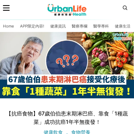
Home
APP限定內容!
健康資訊
醫療專欄
醫學專科
健康生活
【抗癌食物】67歲伯伯患末期淋巴癌、靠食「1種蔬
菜」成功抗癌1年半無復發！
健康飲食
食物營養