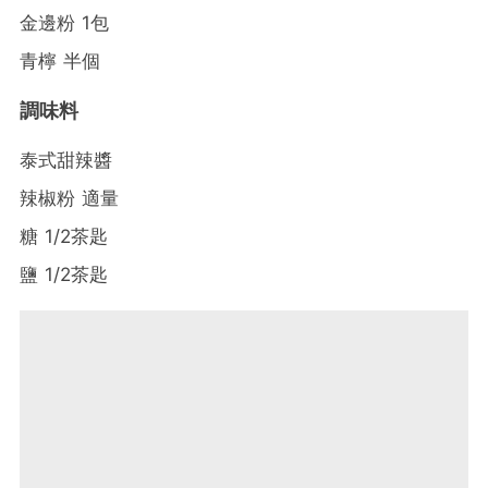
金邊粉 1包
青檸 半個
調味料
泰式甜辣醬
辣椒粉 適量
糖 1/2茶匙
鹽 1/2茶匙