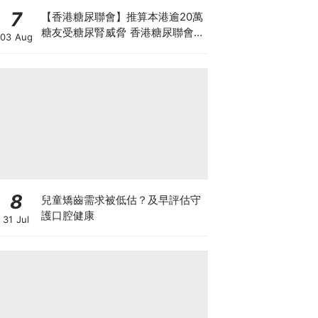
7
【香港糖尿聯會】推算本港逾20萬
糖友受糖尿腎威脅 香港糖尿聯會
03 Aug
30周年微電影《腰豆》 揭「糖友
四大僥倖心態」
8
兒童矯齒需求被低估？及早評估守
護口腔健康
31 Jul