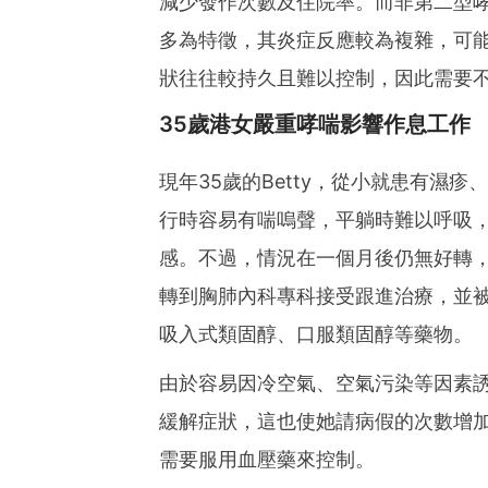
減少發作次數及住院率。而非第二型哮喘
多為特徵，其炎症反應較為複雜，可
狀往往較持久且難以控制，因此需要
35歲港女嚴重哮喘影響作息工作
現年35歲的Betty，從小就患有濕
行時容易有喘嗚聲，平躺時難以呼吸
感。不過，情況在一個月後仍無好轉
轉到胸肺內科專科接受跟進治療，並被評
吸入式類固醇、口服類固醇等藥物。
由於容易因冷空氣、空氣污染等因素誘發
緩解症狀，這也使她請病假的次數增加
需要服用血壓藥來控制。