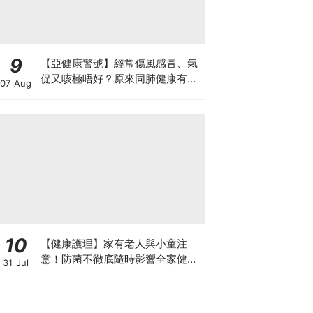
9
【亞健康警號】經常傷風感冒、氣
促又咳極唔好？原來同肺健康有
07 Aug
關！
10
【健康護理】家有老人與小童注
意！防菌不徹底隨時影響全家健康
31 Jul
一文看清如何挑選正確的清潔防護