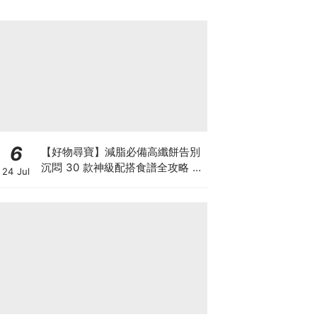
6
【好物尋寶】減脂必備高纖餅告別
沉悶 30 款神級配搭食譜全攻略 日
24 Jul
日也有好早餐！