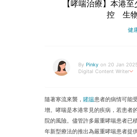
【哮喘治療】本港至
控 生
健
By
Pinky
on 20 Jan 202
Digital Content Writer
A sad soul can be just as
隨著寒流來襲，
哮喘
患者的病情可能
增。哮喘是本港常見的疾病，若患者
院的風險。儘管許多嚴重哮喘患者已
年新型療法的推出為嚴重哮喘患者提