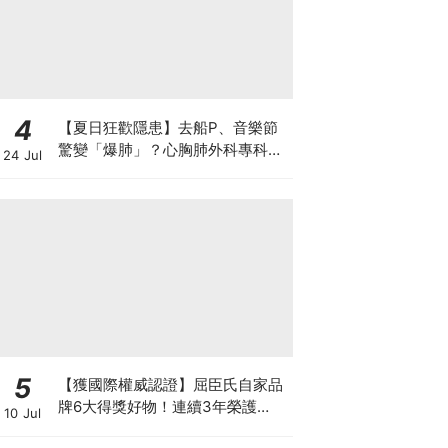
4
【夏日狂歡隱患】去船P、音樂節
驚變「爆肺」？心胸肺外科專科醫
24 Jul
生拆解高瘦男消暑危機
5
【獲國際權威認證】屈臣氏自家品
牌6大得獎好物！連續3年榮護
10 Jul
Monde Selection國際品質大獎