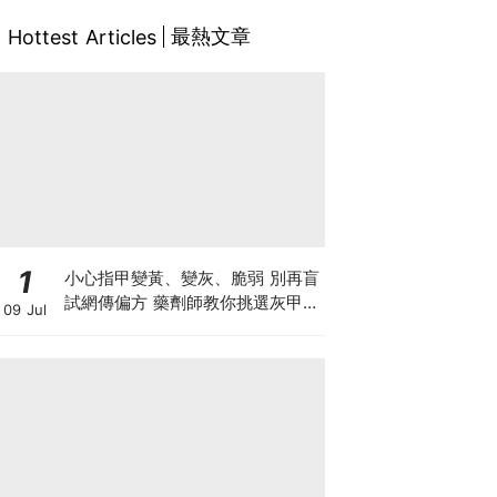
最熱文章
Hottest Articles
1
小心指甲變黃、變灰、脆弱 別再盲
試網傳偏方 藥劑師教你挑選灰甲產
09 Jul
品3大黃金法則