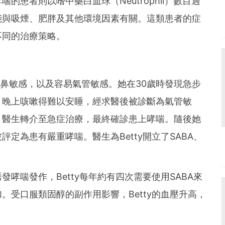
的患者則以嗜中藥白血球（Neutrophil）數目過
能與吸煙、肥胖及其他環境因素有關。這類患者的症
不同的治療策略。
疹、鼻敏感，以及容易氣管敏感。她在30歲時發現急步
，晚上咳嗽得難以安睡，經求醫後被診斷為氣管敏
，醫生轉介至急症治療，最終確診患上哮喘。隨後她
定為患有嚴重哮喘。醫生為Betty開立了SABA、
哮喘發作，Betty每年約有四次需要使用SABA來
。受口服類固醇的副作用影響，Betty的血壓升高，