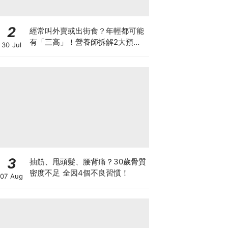
2
經常叫外賣或出街食？年輕都可能
有「三高」！營養師拆解2大預防
30 Jul
關鍵
3
抽筋、甩頭髮、腰背痛？30歲骨質
密度不足 全因4個不良習慣！
07 Aug