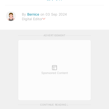
By
Bernice
on 03 Sep 2024
Digital Editor
Bernice Cheong是一位追求健康生活的資深編輯，她熱愛分享有
關醫療疾病、食物營養、運動健身等方面的內容。她以簡潔有趣的
ADVERTISEMENT
寫作方式，深入見解和實用建議贏得了讀者的廣泛好評。透過Urb
anLife Health，她致力於向大家傳遞更多健康知識，，讓大家一
起實現更健康、更幸福的生活。
bernice.cheong@urbanlifehk.com
Sponsored Content
CONTINUE READING