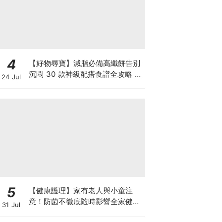
4
【好物尋寶】減脂必備高纖餅告別
沉悶 30 款神級配搭食譜全攻略 日
24 Jul
日也有好早餐！
5
【健康護理】家有老人與小童注
意！防菌不徹底隨時影響全家健康
31 Jul
一文看清如何挑選正確的清潔防護