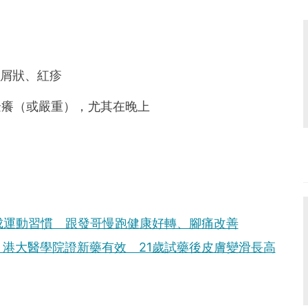
鱗屑狀、紅疹
 搔癢（或嚴重），尤其在晚上
成運動習慣 跟發哥慢跑健康好轉、腳痛改善
港大醫學院證新藥有效 21歲試藥後皮膚變滑長高