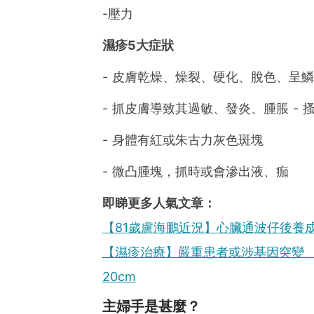
-壓力
濕疹5大症狀
- 皮膚乾燥、燥裂、硬化、脫色、呈
- 抓皮膚導致其過敏、發炎、腫脹 -
- 身體有紅或朱古力灰色斑塊
- 微凸腫塊，抓時或會滲出液、痂
即睇更多人氣文章：
【81歲盧海鵬近況】心臟通波仔後養
【濕疹治療】嚴重患者或涉基因突變 
20cm
主婦手是甚麼？