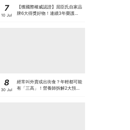
7
【獲國際權威認證】屈臣氏自家品
牌6大得獎好物！連續3年榮護
10 Jul
Monde Selection國際品質大獎
8
經常叫外賣或出街食？年輕都可能
有「三高」！營養師拆解2大預防
30 Jul
關鍵