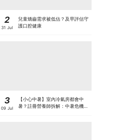
2
兒童矯齒需求被低估？及早評估守
護口腔健康
31 Jul
3
【小心中暑】室內冷氣房都會中
暑？註冊營養師拆解：中暑危機及
09 Jul
正確補水 平衡電解質