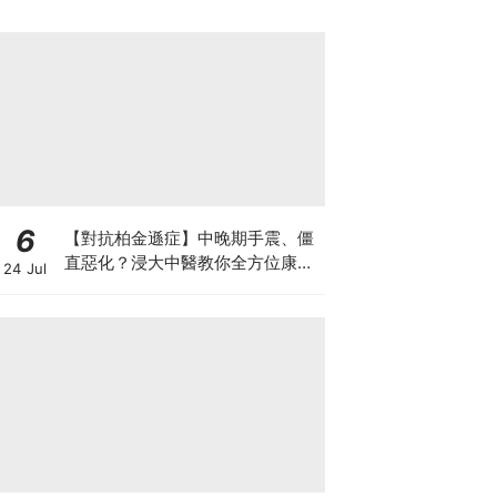
6
【對抗柏金遜症】中晚期手震、僵
直惡化？浸大中醫教你全方位康復
24 Jul
自救法（附4大體質食療）