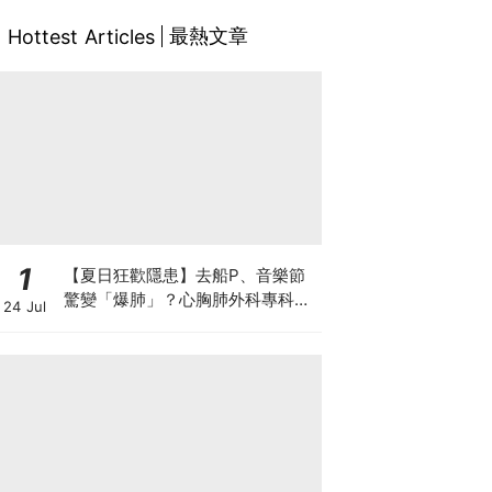
最熱文章
Hottest Articles
1
【夏日狂歡隱患】去船P、音樂節
驚變「爆肺」？心胸肺外科專科醫
24 Jul
生拆解高瘦男消暑危機