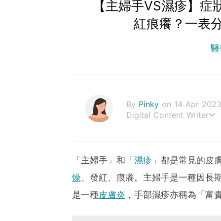
【主婦手VS濕疹】症
紅痕癢？一表
醫
By
Pinky
on 14 Apr 202
Digital Content Writer
A sad soul can be just as
「主婦手」和「
濕疹
」都是常見的皮
燥
、發紅、痕癢。主婦手是一種因長
是一種
皮膚炎
，手部濕疹亦稱為「富