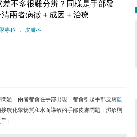
狀差不多很難分辨？同樣是手部發
分清兩者病徵＋成因＋治療
學專科
皮膚科
3
 lethal as a germ.
膚問題，兩者都會在手部出現，都會引起手部皮膚
乾
期接觸化學物質和水而導致的手部皮膚問題；濕疹則
貴手」。