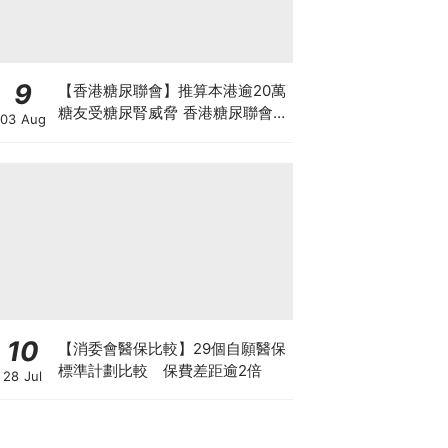
9
【香港糖尿聯會】推算本港逾20萬
糖友受糖尿腎威脅 香港糖尿聯會
03 Aug
30周年微電影《腰豆》 揭「糖友
四大僥倖心態」
10
【消委會醫保比較】29個自願醫保
標準計劃比較 保費差距逾2倍
28 Jul