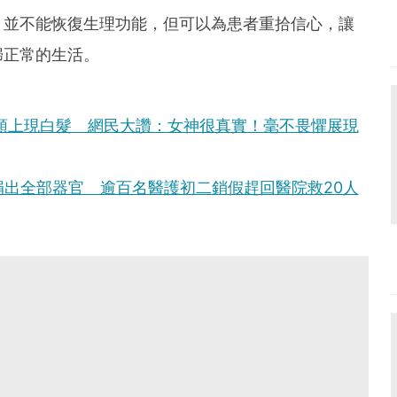
，並不能恢復生理功能，但可以為患者重拾信心，讓
歸正常的生活。
頭上現白髮 網民大讚：女神很真實！毫不畏懼展現
捐出全部器官 逾百名醫護初二銷假趕回醫院救20人