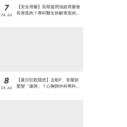
7
【安全用藥】長期濫用強效胃藥會
長胃瘜肉？專科醫生拆解胃瘜肉癌
24 Jul
變風險與切除迷思
8
【夏日狂歡隱患】去船P、音樂節
驚變「爆肺」？心胸肺外科專科醫
24 Jul
生拆解高瘦男消暑危機