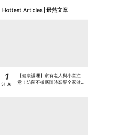
最熱文章
Hottest Articles
1
【健康護理】家有老人與小童注
意！防菌不徹底隨時影響全家健康
31 Jul
一文看清如何挑選正確的清潔防護