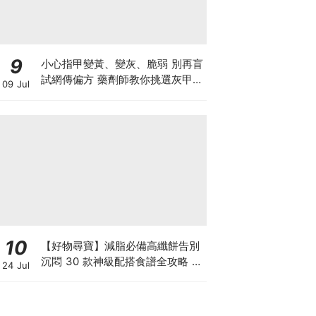
9
小心指甲變黃、變灰、脆弱 別再盲
試網傳偏方 藥劑師教你挑選灰甲產
09 Jul
品3大黃金法則
10
【好物尋寶】減脂必備高纖餅告別
沉悶 30 款神級配搭食譜全攻略 日
24 Jul
日也有好早餐！