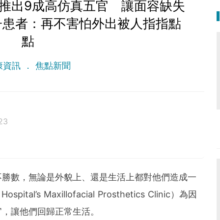
推出9成高仿真五官 讓面容缺失
子患者：再不害怕外出被人指指點
點
康資訊
焦點新聞
23
是一位追求健康生活的資深編輯，她熱愛分享有關醫療疾病、食物
容。她以簡潔有趣的寫作方式，深入見解和實用建議贏
banLife Health，她致力於向大家傳遞更多健康知
不勝數，無論是外貌上、還是生活上都對他們造成一
康、更幸福的生活。
’s Maxillofacial Prosthetics Clinic）為因
fehk.com
官，讓他們回歸正常生活。