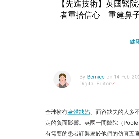
【先進技術】英國醫院
者重拾信心 重建鼻
健
By
Bernice
on 14 Feb 20
Digital Editor
Bernice Cheong
營養、運動健身等方面的內
得了讀者的廣泛好評。透過Ur
全球擁有
身體缺陷
、面容缺失的人多
識，，讓大家一起實現更健
定的負面影響。英國一間醫院（Poole Hospital
bernice.cheong@urbanli
有需要的患者訂製屬於他們的仿真五