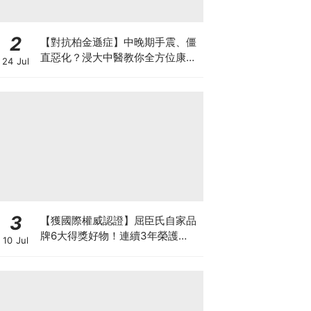
2
【對抗柏金遜症】中晚期手震、僵
直惡化？浸大中醫教你全方位康復
24 Jul
自救法（附4大體質食療）
3
【獲國際權威認證】屈臣氏自家品
牌6大得獎好物！連續3年榮護
10 Jul
Monde Selection國際品質大獎