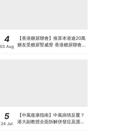
4
【香港糖尿聯會】推算本港逾20萬
糖友受糖尿腎威脅 香港糖尿聯會
03 Aug
30周年微電影《腰豆》 揭「糖友
四大僥倖心態」
5
【中風復康指南】中風病情反覆？
港大副教授全面拆解併發症及護理
24 Jul
對策 助患者穩步復康