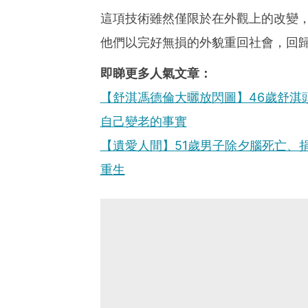
這項技術雖然僅限於在外觀上的改變
他們以完好無損的外貌重回社會，回
即睇更多人氣文章：
【舒淇馮德倫大曬放閃圖】46歲舒淇
自己變老的事實
【遺愛人間】51歲男子除夕腦死亡、
重生