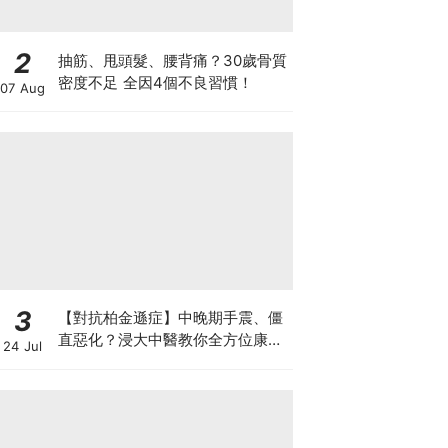
2
抽筋、甩頭髮、腰背痛？30歲骨質
密度不足 全因4個不良習慣！
07 Aug
3
【對抗柏金遜症】中晚期手震、僵
直惡化？浸大中醫教你全方位康復
24 Jul
自救法（附4大體質食療）