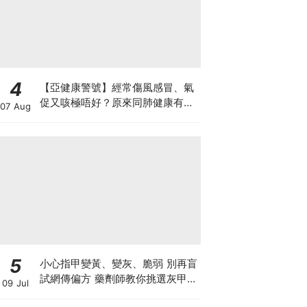
4
【亞健康警號】經常傷風感冒、氣
促又咳極唔好？原來同肺健康有
07 Aug
關！
5
小心指甲變黃、變灰、脆弱 別再盲
試網傳偏方 藥劑師教你挑選灰甲產
09 Jul
品3大黃金法則