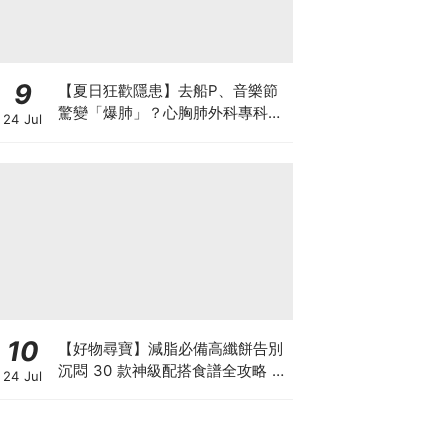
9
【夏日狂歡隱患】去船P、音樂節
驚變「爆肺」？心胸肺外科專科醫
24 Jul
生拆解高瘦男消暑危機
10
【好物尋寶】減脂必備高纖餅告別
沉悶 30 款神級配搭食譜全攻略 日
24 Jul
日也有好早餐！