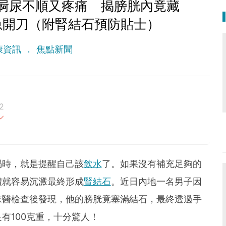
屙尿不順又疼痛 揭膀胱內竟藏
急開刀（附腎結石預防貼士）
康資訊
焦點新聞
2
最重要。期待與您一起實現健康生活新態度。
渴時，就是提醒自己該
飲水
了。如果沒有補充足夠的
體就容易沉澱最終形成
腎結石
。近日內地一名男子因
求醫檢查後發現，他的膀胱竟塞滿結石，最終透過手
有100克重，十分驚人！