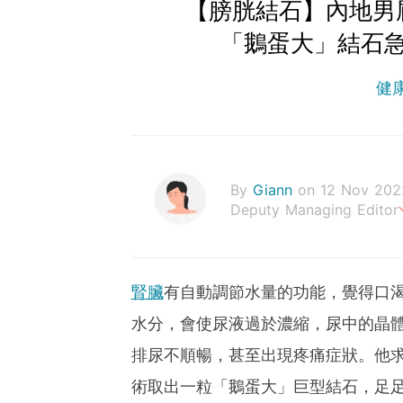
【膀胱結石】內地男
「鵝蛋大」結石
健
By
Giann
on 12 Nov 202
Deputy Managing Editor
人生無需太完美，健康快樂
腎臟
有自動調節水量的功能，覺得口
水分，會使尿液過於濃縮，尿中的晶
排尿不順暢，甚至出現疼痛症狀。他
術取出一粒「鵝蛋大」巨型結石，足足