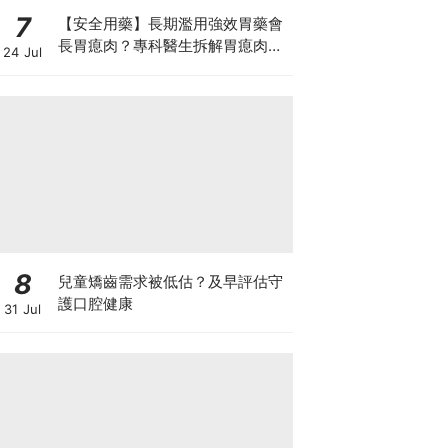
7
【安全用藥】長期濫用強效胃藥會
長胃瘜肉？專科醫生拆解胃瘜肉癌
24 Jul
變風險與切除迷思
8
兒童矯齒需求被低估？及早評估守
護口腔健康
31 Jul