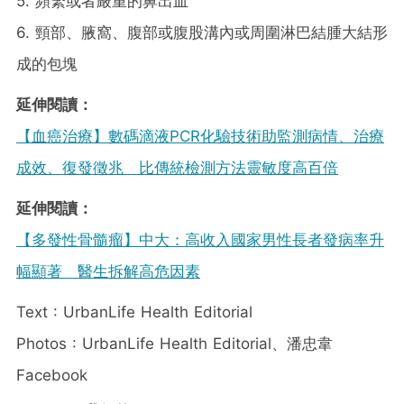
5. 頻繁或者嚴重的鼻出血
6. 頸部、腋窩、腹部或腹股溝內或周圍淋巴結腫大結形
成的包塊
延伸閱讀：
【血癌治療】數碼滴液PCR化驗技術助監測病情、治療
成效、復發徵兆 比傳統檢測方法靈敏度高百倍
延伸閱讀：
【多發性骨髓瘤】中大：高收入國家男性長者發病率升
幅顯著 醫生拆解高危因素
Text : UrbanLife Health Editorial
Photos : UrbanLife Health Editorial、潘忠韋
Facebook