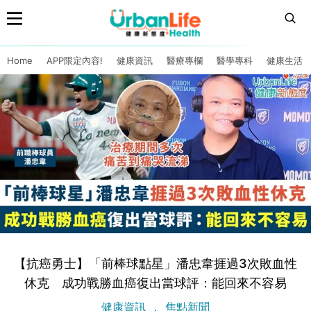
Home
APP限定內容!
健康資訊
醫療專欄
醫學專科
健康生活
【抗癌勇士】「前棒球點星」潘忠韋捱過3次敗血性
休克 成功戰勝血癌復出當球評：能回來不容易
健康資訊
焦點新聞