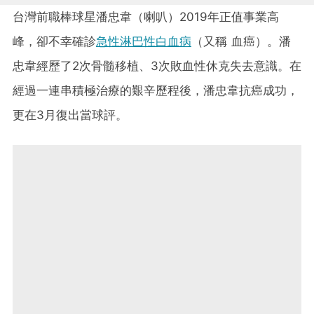
台灣前職棒球星潘忠韋（喇叭）2019年正值事業高
峰，卻不幸確診
急性淋巴性白血病
（又稱 血癌）。潘
忠韋經歷了2次骨髓移植、3次敗血性休克失去意識。在
經過一連串積極治療的艱辛歷程後，潘忠韋抗癌成功，
更在3月復出當球評。