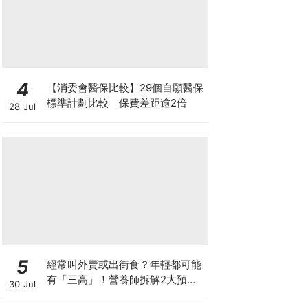
4
【消委會醫保比較】29個自願醫保
標準計劃比較 保費差距逾2倍
28 Jul
5
經常叫外賣或出街食？年輕都可能
有「三高」！營養師拆解2大預防
30 Jul
關鍵