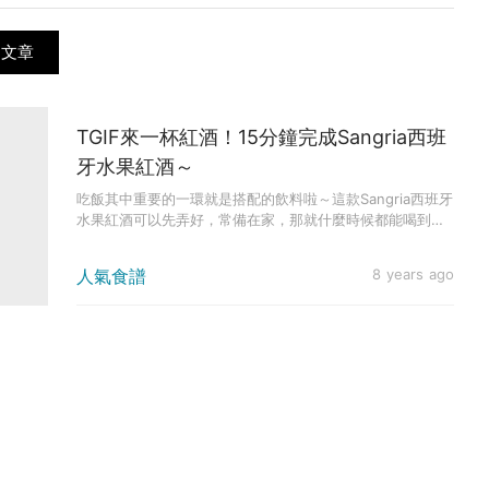
的文章
TGIF來一杯紅酒！15分鐘完成Sangria西班
牙水果紅酒～
吃飯其中重要的一環就是搭配的飲料啦～這款Sangria西班牙
水果紅酒可以先弄好，常備在家，那就什麼時候都能喝到了
～  ...
人氣食譜
8 years ago