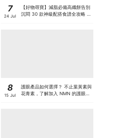
7
【好物尋寶】減脂必備高纖餅告別
沉悶 30 款神級配搭食譜全攻略 日
24 Jul
日也有好早餐！
8
護眼產品如何選擇？ 不止葉黃素與
花青素，了解加入 NMN 的護眼方
15 Jul
案