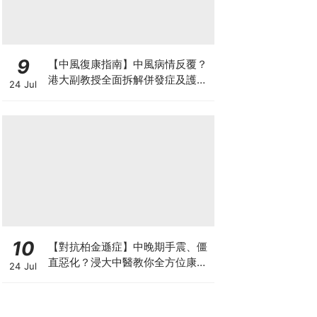
9
【中風復康指南】中風病情反覆？
港大副教授全面拆解併發症及護理
24 Jul
對策 助患者穩步復康
10
【對抗柏金遜症】中晚期手震、僵
直惡化？浸大中醫教你全方位康復
24 Jul
自救法（附4大體質食療）