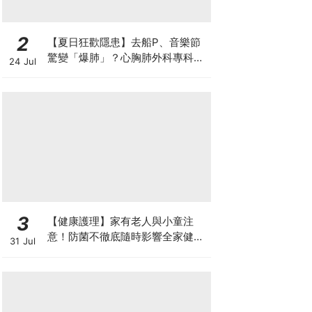
2
【夏日狂歡隱患】去船P、音樂節
驚變「爆肺」？心胸肺外科專科醫
24 Jul
生拆解高瘦男消暑危機
3
【健康護理】家有老人與小童注
意！防菌不徹底隨時影響全家健康
31 Jul
一文看清如何挑選正確的清潔防護