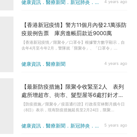
健康資訊．醫療新聞．新冠肺炎．疫情消息
4 years ago
【香港新冠疫情】警方11個月內發2.1萬張防
疫規例告票 庫房進帳罰款近9000萬
【香港新冠疫情／限聚令／口罩令】根據警方數字顯示，自
去年4月至今年2月，警隊就「限聚令」、「口罩令」...
健康資訊．醫療新聞
4 years ago
【最新防疫措施】限聚令收緊至2人 表列
處所增超市、街市、髮型屋等6處打針才能
入！
【防疫措施／限聚令／疫苗通行證】行政長官林鄭月娥今日
（8日）表示，現有防疫措施延長至2月24日，限聚...
健康資訊．醫療新聞．新冠肺炎．疫情消息
5 years ago