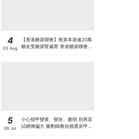
4
【香港糖尿聯會】推算本港逾20萬
糖友受糖尿腎威脅 香港糖尿聯會
03 Aug
30周年微電影《腰豆》 揭「糖友
四大僥倖心態」
5
小心指甲變黃、變灰、脆弱 別再盲
試網傳偏方 藥劑師教你挑選灰甲產
09 Jul
品3大黃金法則