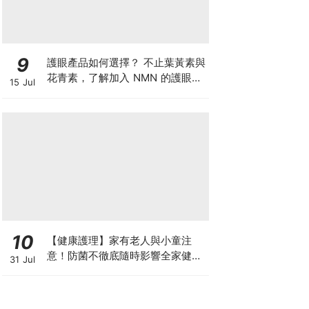
9
護眼產品如何選擇？ 不止葉黃素與
花青素，了解加入 NMN 的護眼方
15 Jul
案
10
【健康護理】家有老人與小童注
意！防菌不徹底隨時影響全家健康
31 Jul
一文看清如何挑選正確的清潔防護