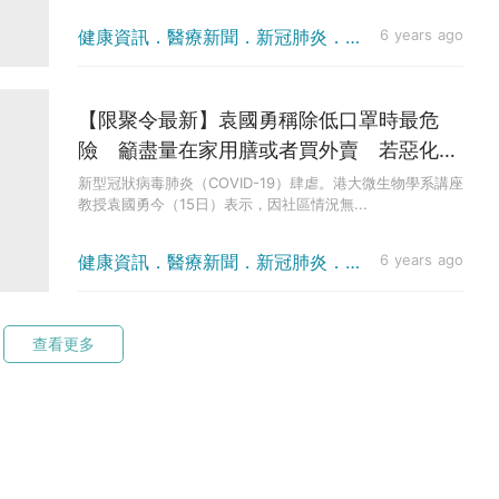
健康資訊．醫療新聞．新冠肺炎．疫情消息
6 years ago
【限聚令最新】袁國勇稱除低口罩時最危
險 籲盡量在家用膳或者買外賣 若惡化需
全面禁止堂食
新型冠狀病毒肺炎（COVID-19）肆虐。港大微生物學系講座
教授袁國勇今（15日）表示，因社區情況無...
健康資訊．醫療新聞．新冠肺炎．疫情消息
6 years ago
查看更多