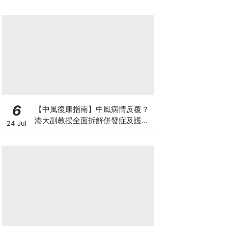
6
【中風復康指南】中風病情反覆？
港大副教授全面拆解併發症及護理
24 Jul
對策 助患者穩步復康