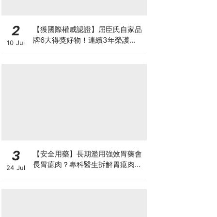
2
【獲國際權威認證】屈臣氏自家品
牌6大得獎好物！連續3年榮護
10 Jul
Monde Selection國際品質大獎
3
【安全用藥】長期濫用強效胃藥會
長胃瘜肉？專科醫生拆解胃瘜肉癌
24 Jul
變風險與切除迷思