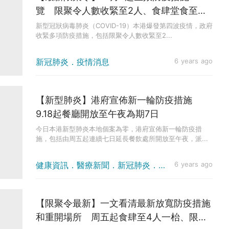
覽 限聚令人數收緊至2人、食肆堂食至晚
上10時
新型冠狀病毒肺炎（COVID-19）本港爆發第四波疫情，政府
收緊多項防疫措施，包括限聚令人數收緊至2...
新冠肺炎．疫情消息
6 years ago
【新型肺炎】港府宣佈新一輪防疫措施
9.18起餐廳開放至午夜為期7日
今日本港新型肺炎本地個案為零，港府宣佈新一輪防疫措
施，包括由周五起連續七日延長餐飲處所開放至午夜，派...
健康資訊．醫療新聞．新冠肺炎．疫情消息
6 years ago
【限聚令最新】一文看清最新放寬防疫措施
和重開場所 周五起食肆至4人一枱、限聚