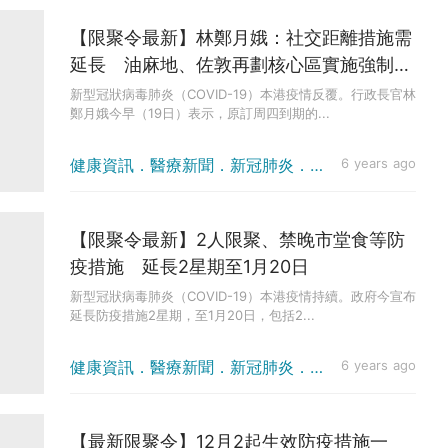
【限聚令最新】林鄭月娥：社交距離措施需
延長 油麻地、佐敦再劃核心區實施強制檢
測
新型冠狀病毒肺炎（COVID-19）本港疫情反覆。行政長官林
鄭月娥今早（19日）表示，原訂周四到期的...
健康資訊．醫療新聞．新冠肺炎．疫情消息
6 years ago
【限聚令最新】2人限聚、禁晚市堂食等防
疫措施 延長2星期至1月20日
新型冠狀病毒肺炎（COVID-19）本港疫情持續。政府今宣布
延長防疫措施2星期，至1月20日，包括2...
健康資訊．醫療新聞．新冠肺炎．疫情消息
6 years ago
【最新限聚令】12月2起生效防疫措施一