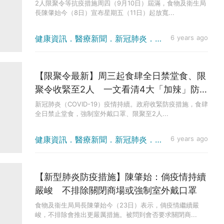
令至4人
2人限聚令等抗疫措施周四（9月10日）屆滿，食物及衛生局
長陳肇始今（8日）宣布星期五（11日）起放寬...
健康資訊．醫療新聞．新冠肺炎．疫情消息
6 years ago
【限聚令最新】周三起食肆全日禁堂食、限
聚令收緊至2人 一文看清4大「加辣」防
疫措施、豁免範圍
新冠肺炎（COVID-19）疫情持續。政府收緊防疫措施，食肆
全日禁止堂食，強制室外戴口罩、限聚至2人...
健康資訊．醫療新聞．新冠肺炎．疫情消息
6 years ago
【新型肺炎防疫措施】陳肇始：倘疫情持續
嚴峻 不排除關閉商場或強制室外戴口罩
食物及衞生局局長陳肇始今（23日）表示，倘疫情繼續嚴
峻，不排除會推出更嚴厲措施。被問到會否要求關閉商...