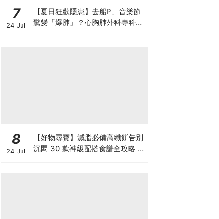
7
【夏日狂歡隱患】去船P、音樂節
驚變「爆肺」？心胸肺外科專科醫
24 Jul
生拆解高瘦男消暑危機
8
【好物尋寶】減脂必備高纖餅告別
沉悶 30 款神級配搭食譜全攻略 日
24 Jul
日也有好早餐！