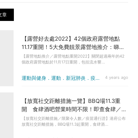
文章
【露營好去處2022】42個政府露營地點
11.17重開！5大免費靚景露營地推介：睇日
落海景觀星／設洗手間浴室／落車5分鐘即
【露營地點推介／露營地點重開2022】關閉超過兩年的42
個政府露營地點於11月17日重開，包括流水響...
到
運動與健身．運動．新冠肺炎．疫情消息
4 years ago
【放寬社交距離措施一覽】BBQ場11.3重
開 食肆酒吧營業時間不限！即查食肆／酒
吧／戲院／婚禮等最新安排
【放寬社交距離措施／限聚令人數／疫苗通行證】港府公布
放寬社交距離措施，BBQ場11.3起重開，食肆酒...