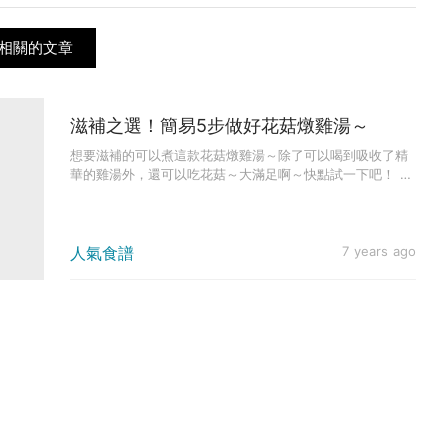
相關的文章
滋補之選！簡易5步做好花菇燉雞湯～
想要滋補的可以煮這款花菇燉雞湯～除了可以喝到吸收了精
華的雞湯外，還可以吃花菇～大滿足啊～快點試一下吧！ 份
量 4人 時長...
人氣食譜
7 years ago