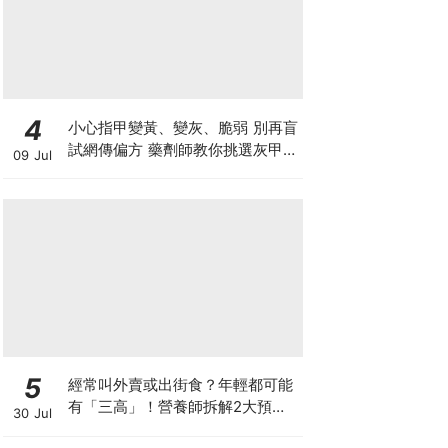
4
小心指甲變黃、變灰、脆弱 別再盲
試網傳偏方 藥劑師教你挑選灰甲產
09 Jul
品3大黃金法則
5
經常叫外賣或出街食？年輕都可能
有「三高」！營養師拆解2大預防
30 Jul
關鍵