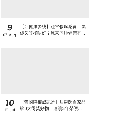
9
【亞健康警號】經常傷風感冒、氣
促又咳極唔好？原來同肺健康有
07 Aug
關！
10
【獲國際權威認證】屈臣氏自家品
牌6大得獎好物！連續3年榮護
10 Jul
Monde Selection國際品質大獎