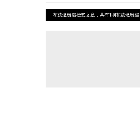
花菇燉雞湯標籤文章，共有1則花菇燉雞湯