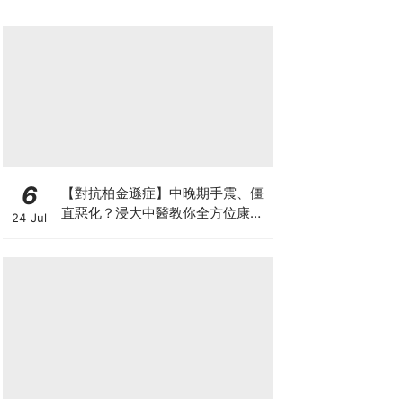
6
【對抗柏金遜症】中晚期手震、僵
直惡化？浸大中醫教你全方位康復
24 Jul
自救法（附4大體質食療）