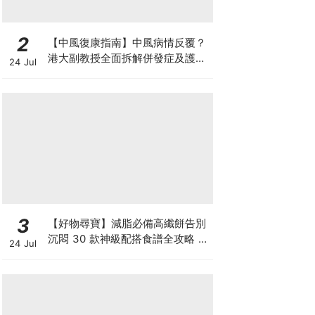
2
【中風復康指南】中風病情反覆？
港大副教授全面拆解併發症及護理
24 Jul
對策 助患者穩步復康
3
【好物尋寶】減脂必備高纖餅告別
沉悶 30 款神級配搭食譜全攻略 日
24 Jul
日也有好早餐！