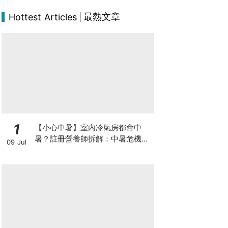
最熱文章
Hottest Articles
1
【小心中暑】室內冷氣房都會中
暑？註冊營養師拆解：中暑危機及
09 Jul
正確補水 平衡電解質