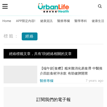
Home
APP限定內容!
健康資訊
醫療專欄
醫學專科
健康生活
標籤：
經絡
經絡標籤文章，共有1則經絡相關的文章
【端午節|食糭】糯米難消化易食滯 中醫推
介四款食材沖水飲 有助健脾開胃
醫療專欄
7 years ago
訂閱我們的電子報