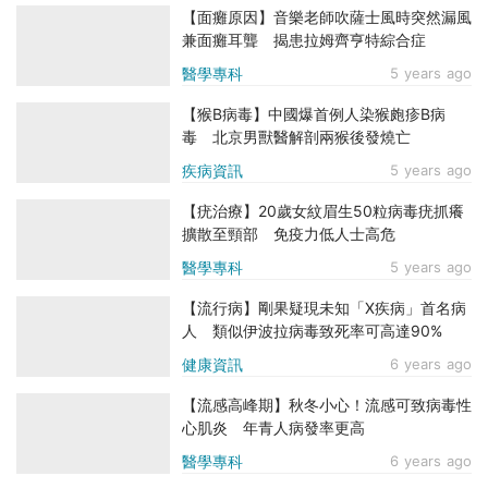
【面癱原因】音樂老師吹薩士風時突然漏風
兼面癱耳聾 揭患拉姆齊亨特綜合症
醫學專科
5 years ago
【猴B病毒】中國爆首例人染猴皰疹B病
毒 北京男獸醫解剖兩猴後發燒亡
疾病資訊
5 years ago
【疣治療】20歲女紋眉生50粒病毒疣抓癢
擴散至頸部 免疫力低人士高危
醫學專科
5 years ago
【流行病】剛果疑現未知「X疾病」首名病
人 類似伊波拉病毒致死率可高達90%
健康資訊
6 years ago
【流感高峰期】秋冬小心！流感可致病毒性
心肌炎 年青人病發率更高
醫學專科
6 years ago