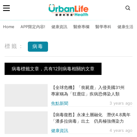
Home
APP限定內容!
健康資訊
醫療專欄
醫學專科
健康生活
標籤：
病毒
病毒標籤文章，共有12則病毒相關的文章
【全球危機】「喪屍鹿」入侵美國31州
專家稱為「狂鹿症」疾病恐傳染人類
焦點新聞
3 years ago
【病毒復甦】永凍土層融化 潛伏4.8萬年
「潘多拉病毒」出土 仍具極強傳染力
健康資訊
4 years ago