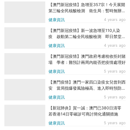
【澳門新冠疫情】急增至357宗！今天展開
第三輪全民核酸檢測 衛生局：暫時無辦法
確定要做幾多輪
健康資訊
4 years ago
【澳門新冠疫情】新一波急增至110人染
疫 啟動第二輪全民核酸檢測 即日禁堂
食、關閉戲院、髮型屋
健康資訊
4 years ago
【澳門新冠疫情】澳門政府考慮稅收拒封賭
場 學者：難預計兩周內能否把疫情處理好
健康資訊
5 years ago
【澳門疫情】澳門一家四口染疫女兒曾到西
安 當局指爆發風險極高、進入即時預防狀
態
健康資訊
5 years ago
【新冠肺炎】賀一誠：澳門已380日清零
若香港14日零確診可商討簡化通關措施
健康資訊
5 years ago