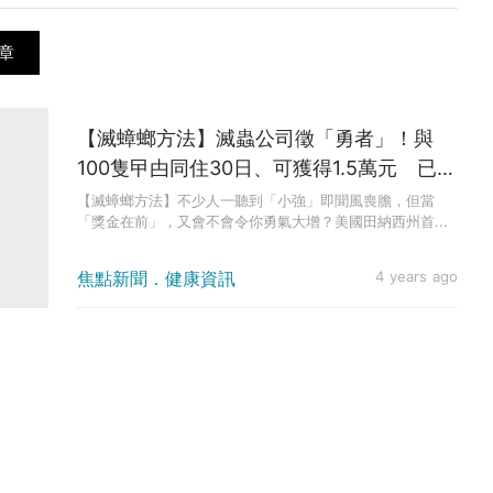
章
【滅蟑螂方法】滅蟲公司徵「勇者」！與
100隻曱甴同住30日、可獲得1.5萬元 已有
逾2500人參加
【滅蟑螂方法】不少人一聽到「小強」即聞風喪膽，但當
「獎金在前」，又會不會令你勇氣大增？美國田納西州首...
焦點新聞．健康資訊
4 years ago