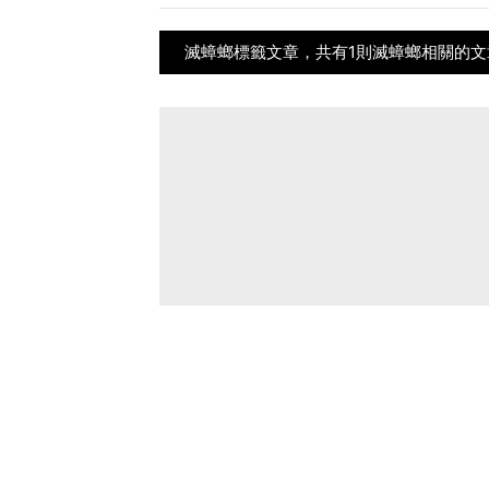
滅蟑螂標籤文章，共有1則滅蟑螂相關的文