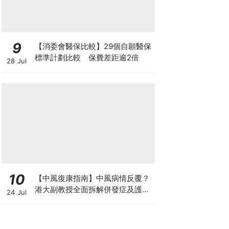
9
【消委會醫保比較】29個自願醫保
標準計劃比較 保費差距逾2倍
28 Jul
10
【中風復康指南】中風病情反覆？
港大副教授全面拆解併發症及護理
24 Jul
對策 助患者穩步復康