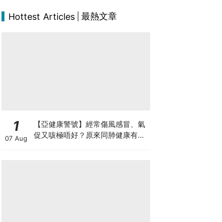
最熱文章
Hottest Articles
1
【亞健康警號】經常傷風感冒、氣
促又咳極唔好？原來同肺健康有
07 Aug
關！