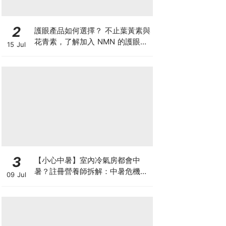
2
護眼產品如何選擇？ 不止葉黃素與
花青素，了解加入 NMN 的護眼方
15 Jul
案
3
【小心中暑】室內冷氣房都會中
暑？註冊營養師拆解：中暑危機及
09 Jul
正確補水 平衡電解質