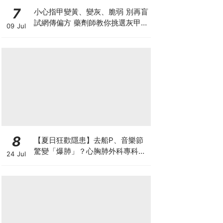
7
小心指甲變黃、變灰、脆弱 別再盲
試網傳偏方 藥劑師教你挑選灰甲產
09 Jul
品3大黃金法則
8
【夏日狂歡隱患】去船P、音樂節
驚變「爆肺」？心胸肺外科專科醫
24 Jul
生拆解高瘦男消暑危機