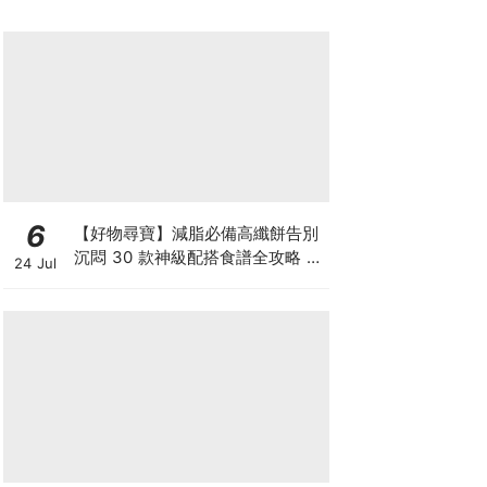
6
【好物尋寶】減脂必備高纖餅告別
沉悶 30 款神級配搭食譜全攻略 日
24 Jul
日也有好早餐！