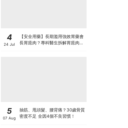
4
【安全用藥】長期濫用強效胃藥會
長胃瘜肉？專科醫生拆解胃瘜肉癌
24 Jul
變風險與切除迷思
5
抽筋、甩頭髮、腰背痛？30歲骨質
密度不足 全因4個不良習慣！
07 Aug