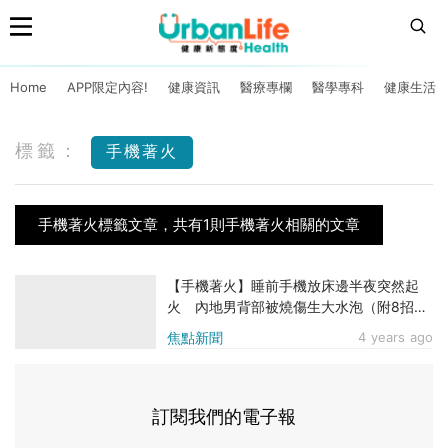
Home
APP限定內容!
健康資訊
醫療專欄
醫學專科
健康生活
標籤：
手機著火
手機著火標籤文章，共有1則手機著火相關的文章
【手機著火】睡前手機放床邊半夜突然起
火 內地男背部被燒傷生大水泡（附8招減
低手機自燃風險）
焦點新聞
4 years ago
訂閱我們的電子報