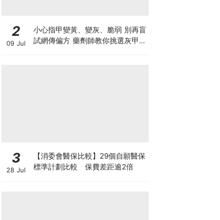
2
小心指甲變黃、變灰、脆弱 別再盲
試網傳偏方 藥劑師教你挑選灰甲產
09 Jul
品3大黃金法則
3
【消委會醫保比較】29個自願醫保
標準計劃比較 保費差距逾2倍
28 Jul