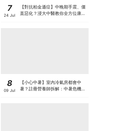
7
【對抗柏金遜症】中晚期手震、僵
直惡化？浸大中醫教你全方位康復
24 Jul
自救法（附4大體質食療）
8
【小心中暑】室內冷氣房都會中
暑？註冊營養師拆解：中暑危機及
09 Jul
正確補水 平衡電解質