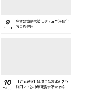
9
兒童矯齒需求被低估？及早評估守
護口腔健康
31 Jul
10
【好物尋寶】減脂必備高纖餅告別
沉悶 30 款神級配搭食譜全攻略 日
24 Jul
日也有好早餐！