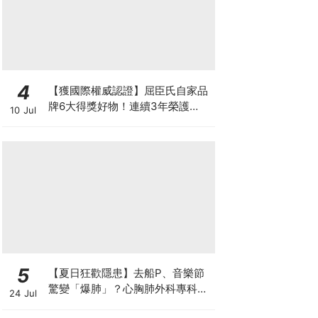
4
【獲國際權威認證】屈臣氏自家品
牌6大得獎好物！連續3年榮護
10 Jul
Monde Selection國際品質大獎
5
【夏日狂歡隱患】去船P、音樂節
驚變「爆肺」？心胸肺外科專科醫
24 Jul
生拆解高瘦男消暑危機