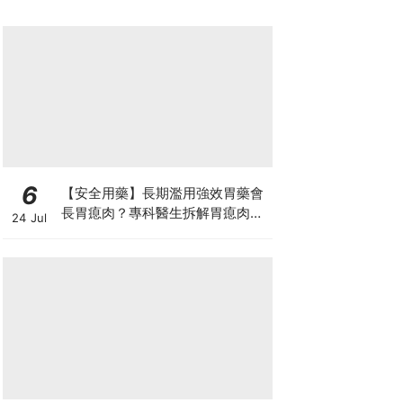
6
【安全用藥】長期濫用強效胃藥會
長胃瘜肉？專科醫生拆解胃瘜肉癌
24 Jul
變風險與切除迷思