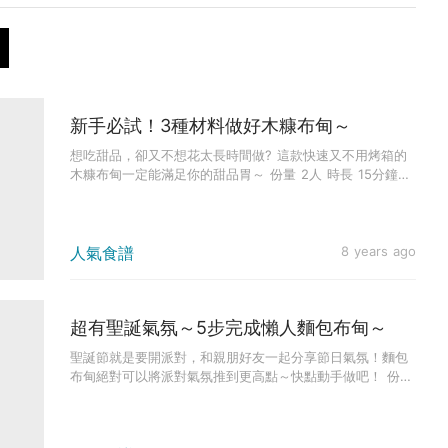
新手必試！3種材料做好木糠布甸～
想吃甜品，卻又不想花太長時間做? 這款快速又不用烤箱的
木糠布甸一定能滿足你的甜品胃～ 份量 2人 時長 15分鐘
(不包...
人氣食譜
8 years ago
超有聖誕氣氛～5步完成懶人麵包布甸～
聖誕節就是要開派對，和親朋好友一起分享節日氣氛！麵包
布甸絕對可以將派對氣氛推到更高點～快點動手做吧！ 份量
4人 時長 ...