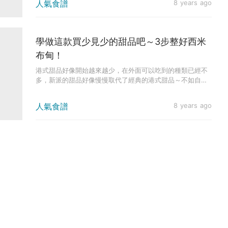
人氣食譜
8 years ago
學做這款買少見少的甜品吧～3步整好西米
布甸！
港式甜品好像開始越來越少，在外面可以吃到的種類已經不
多，新派的甜品好像慢慢取代了經典的港式甜品～不如自己
學會做，就不怕吃...
人氣食譜
8 years ago