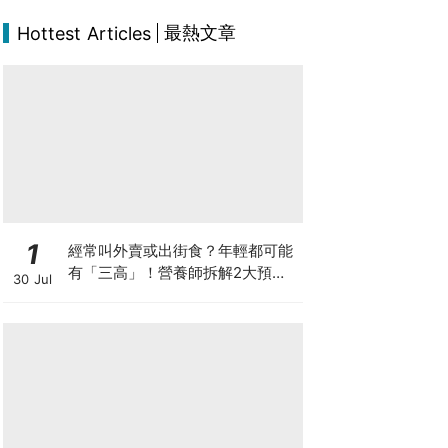
最熱文章
Hottest Articles
1
經常叫外賣或出街食？年輕都可能
有「三高」！營養師拆解2大預防
30 Jul
關鍵