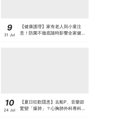
9
【健康護理】家有老人與小童注
意！防菌不徹底隨時影響全家健康
31 Jul
一文看清如何挑選正確的清潔防護
10
【夏日狂歡隱患】去船P、音樂節
驚變「爆肺」？心胸肺外科專科醫
24 Jul
生拆解高瘦男消暑危機