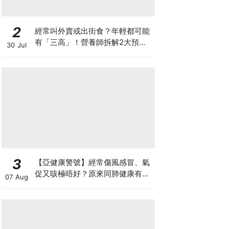
2
經常叫外賣或出街食？年輕都可能
有「三高」！營養師拆解2大預防
30 Jul
關鍵
3
【亞健康警號】經常傷風感冒、氣
促又咳極唔好？原來同肺健康有
07 Aug
關！