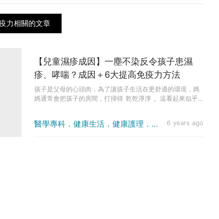
疫力相關的文章
【兒童濕疹成因】一塵不染反令孩子患濕
疹、哮喘？成因＋6大提高免疫力方法
孩子是父母的心頭肉，為了讓孩子生活在更舒適的環境，媽
媽通常會把孩子的房間，打掃得 乾乾淨淨 。這看起來似乎
沒什麼不對，我...
醫學專科．健康生活．健康護理．皮膚科
6 years ago