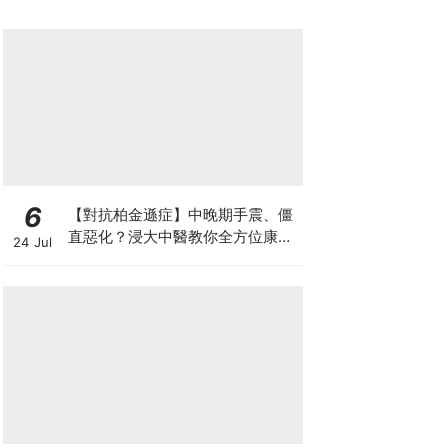
6
【對抗柏金遜症】中晚期手震、僵
直惡化？浸大中醫教你全方位康復
24 Jul
自救法（附4大體質食療）