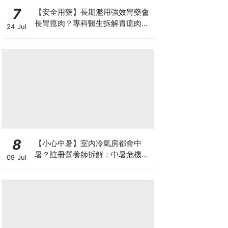
7
【安全用藥】長期濫用強效胃藥會
長胃瘜肉？專科醫生拆解胃瘜肉癌
24 Jul
變風險與切除迷思
8
【小心中暑】室內冷氣房都會中
暑？註冊營養師拆解：中暑危機及
09 Jul
正確補水 平衡電解質