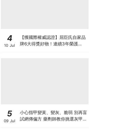
4
【獲國際權威認證】屈臣氏自家品
牌6大得獎好物！連續3年榮護
10 Jul
Monde Selection國際品質大獎
5
小心指甲變黃、變灰、脆弱 別再盲
試網傳偏方 藥劑師教你挑選灰甲產
09 Jul
品3大黃金法則