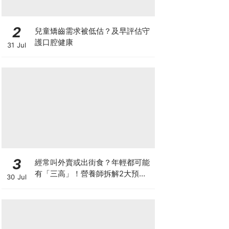
2
兒童矯齒需求被低估？及早評估守
護口腔健康
31 Jul
3
經常叫外賣或出街食？年輕都可能
有「三高」！營養師拆解2大預防
30 Jul
關鍵