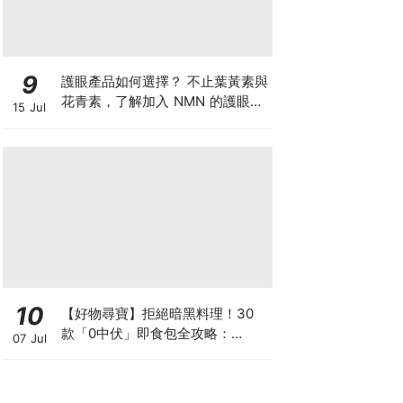
9
護眼產品如何選擇？ 不止葉黃素與
花青素，了解加入 NMN 的護眼方
15 Jul
案
10
【好物尋寶】拒絕暗黑料理！30
款「0中伏」即食包全攻略：
07 Jul
MUJI、DONKI、M&S 神級Menu
配搭