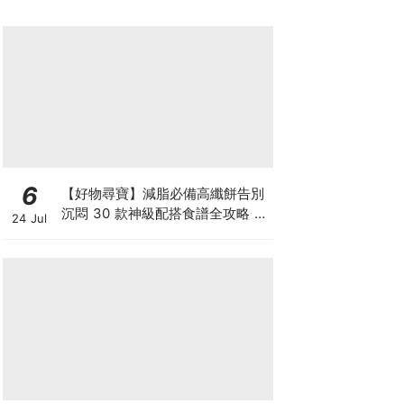
6
【好物尋寶】減脂必備高纖餅告別
沉悶 30 款神級配搭食譜全攻略 日
24 Jul
日也有好早餐！