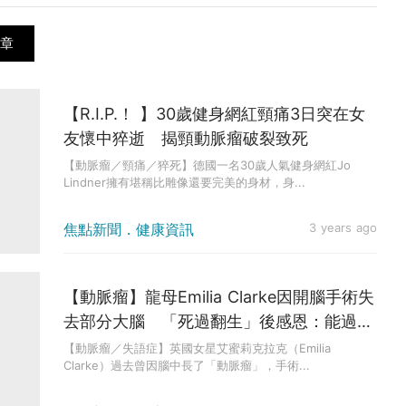
章
【R.I.P.！ 】30歲健身網紅頸痛3日突在女
友懷中猝逝 揭頸動脈瘤破裂致死
【動脈瘤／頸痛／猝死】德國一名30歲人氣健身網紅Jo
Lindner擁有堪稱比雕像還要完美的身材，身...
焦點新聞．健康資訊
3 years ago
【動脈瘤】龍母Emilia Clarke因開腦手術失
去部分大腦 「死過翻生」後感恩：能過正
常生活已經很了不起
【動脈瘤／失語症】英國女星艾蜜莉克拉克（Emilia
Clarke）過去曾因腦中長了「動脈瘤」，手術...