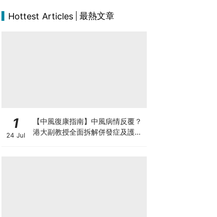
最熱文章
Hottest Articles
1
【中風復康指南】中風病情反覆？
港大副教授全面拆解併發症及護理
24 Jul
對策 助患者穩步復康