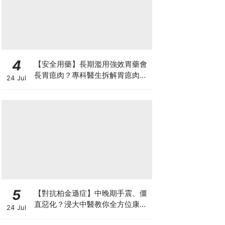
4
【安全用藥】長期濫用強效胃藥會
長胃瘜肉？專科醫生拆解胃瘜肉癌
24 Jul
變風險與切除迷思
5
【對抗柏金遜症】中晚期手震、僵
直惡化？浸大中醫教你全方位康復
24 Jul
自救法（附4大體質食療）