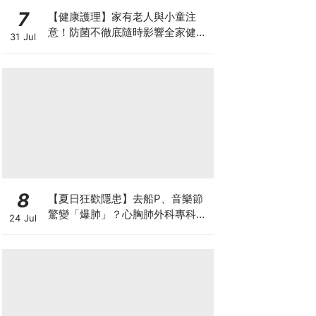
7
【健康護理】家有老人與小童注
意！防菌不徹底隨時影響全家健康
31 Jul
一文看清如何挑選正確的清潔防護
8
【夏日狂歡隱患】去船P、音樂節
驚變「爆肺」？心胸肺外科專科醫
24 Jul
生拆解高瘦男消暑危機