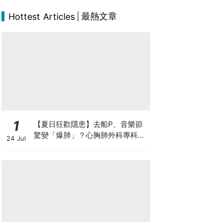
最熱文章
Hottest Articles
1
【夏日狂歡隱患】去船P、音樂節
驚變「爆肺」？心胸肺外科專科醫
24 Jul
生拆解高瘦男消暑危機