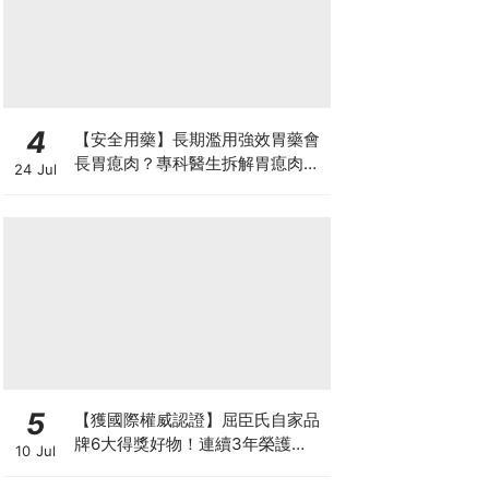
4
【安全用藥】長期濫用強效胃藥會
長胃瘜肉？專科醫生拆解胃瘜肉癌
24 Jul
變風險與切除迷思
5
【獲國際權威認證】屈臣氏自家品
牌6大得獎好物！連續3年榮護
10 Jul
Monde Selection國際品質大獎