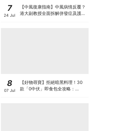
7
【中風復康指南】中風病情反覆？
港大副教授全面拆解併發症及護理
24 Jul
對策 助患者穩步復康
8
【好物尋寶】拒絕暗黑料理！30
款「0中伏」即食包全攻略：
07 Jul
MUJI、DONKI、M&S 神級Menu
配搭