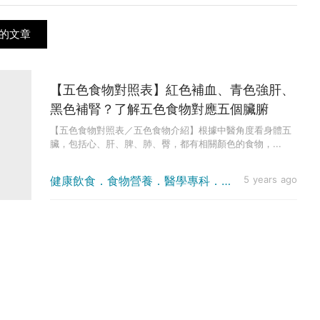
的文章
【五色食物對照表】紅色補血、青色強肝、
黑色補腎？了解五色食物對應五個臟腑
【五色食物對照表／五色食物介紹】根據中醫角度看身體五
臟，包括心、肝、脾、肺、臀，都有相關顏色的食物，...
健康飲食．食物營養．醫學專科．中醫
5 years ago