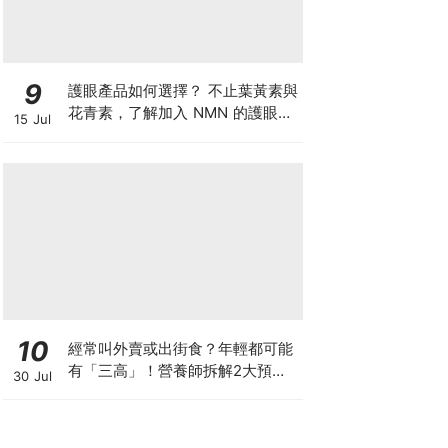
9
護眼產品如何選擇？ 不止葉黃素與
花青素，了解加入 NMN 的護眼方
15 Jul
案
10
經常叫外賣或出街食？年輕都可能
有「三高」！營養師拆解2大預防
30 Jul
關鍵