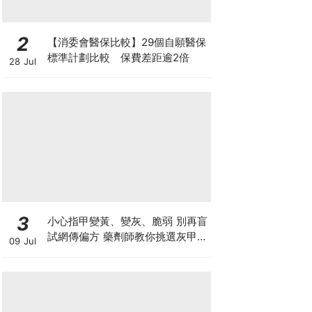
2
【消委會醫保比較】29個自願醫保
標準計劃比較 保費差距逾2倍
28 Jul
3
小心指甲變黃、變灰、脆弱 別再盲
試網傳偏方 藥劑師教你挑選灰甲產
09 Jul
品3大黃金法則