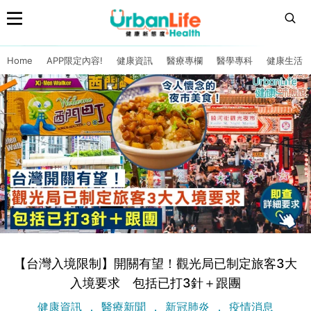
Home
APP限定內容!
健康資訊
醫療專欄
醫學專科
健康生活
【台灣入境限制】開關有望！觀光局已制定旅客3大
入境要求 包括已打3針＋跟團
健康資訊
醫療新聞
新冠肺炎
疫情消息