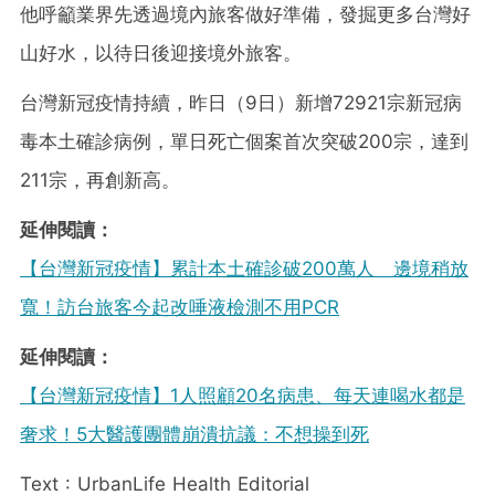
他呼籲業界先透過境內旅客做好準備，發掘更多台灣好
山好水，以待日後迎接境外旅客。
台灣新冠疫情持續，昨日（9日）新增72921宗新冠病
毒本土確診病例，單日死亡個案首次突破200宗，達到
211宗，再創新高。
延伸閱讀：
【台灣新冠疫情】累計本土確診破200萬人 邊境稍放
寬！訪台旅客今起改唾液檢測不用PCR
延伸閱讀：
【台灣新冠疫情】1人照顧20名病患、每天連喝水都是
奢求！5大醫護團體崩潰抗議：不想操到死
Text : UrbanLife Health Editorial