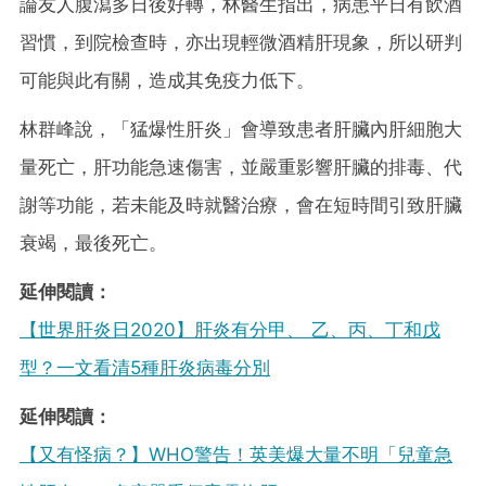
論友人腹瀉多日後好轉，林醫生指出，病患平日有飲酒
習慣，到院檢查時，亦出現輕微酒精肝現象，所以研判
可能與此有關，造成其免疫力低下。
林群峰說，「猛爆性肝炎」會導致患者肝臟內肝細胞大
量死亡，肝功能急速傷害，並嚴重影響肝臟的排毒、代
謝等功能，若未能及時就醫治療，會在短時間引致肝臟
衰竭，最後死亡。
延伸閱讀：
【世界肝炎日2020】肝炎有分甲、 乙、丙、丁和戊
型？一文看清5種肝炎病毒分別
延伸閱讀：
【又有怪病？】WHO警告！英美爆大量不明「兒童急