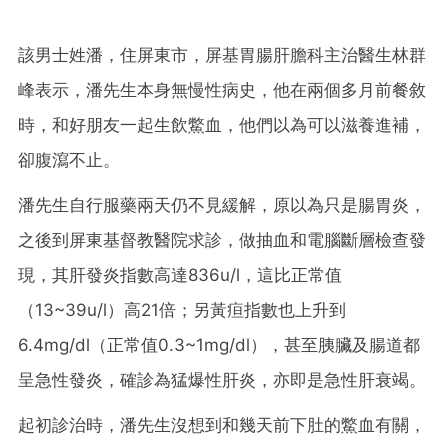
該男士姓潘，住屏東市，屏基胃腸肝膽科主治醫生林群
峰表示，潘先生本身無慢性病史，他在兩個多月前餐敘
時，和好朋友一起生飲鱉血，他們以為可以滋養進補，
卻腹瀉不止。
潘先生自行服藥兩天仍不見緩解，原以為只是腸胃炎，
之後到屏東基督教醫院求診，做抽血和電腦斷層檢查發
現，其肝發炎指數高達836u/l，這比正常值
（13~39u/l）高21倍；另黃疸指數也上升到
6.4mg/dl（正常值0.3~1mg/dl），甚至胰臟及腸道都
呈急性發炎，確診為猛爆性肝炎，亦即是急性肝衰竭。
起初診治時，潘先生沒想到和幾天前下肚的鱉血有關，