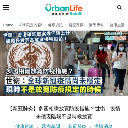
Home
APP限定內容!
健康資訊
醫療專欄
醫學專科
健康生活
【新冠肺炎】多國相繼放寛防疫措施？世衛：疫情
未穩現階段不是時候放寛
健康資訊
醫療新聞
新冠肺炎
疫情消息