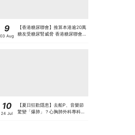
9
【香港糖尿聯會】推算本港逾20萬
糖友受糖尿腎威脅 香港糖尿聯會
03 Aug
30周年微電影《腰豆》 揭「糖友
四大僥倖心態」
10
【夏日狂歡隱患】去船P、音樂節
驚變「爆肺」？心胸肺外科專科醫
24 Jul
生拆解高瘦男消暑危機