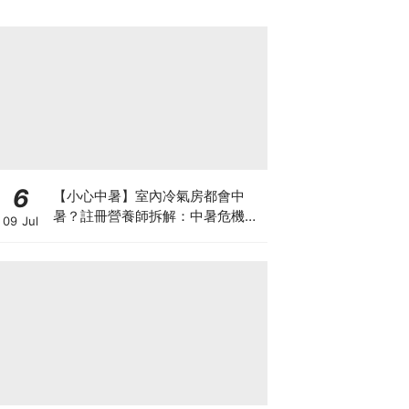
6
【小心中暑】室內冷氣房都會中
暑？註冊營養師拆解：中暑危機及
09 Jul
正確補水 平衡電解質