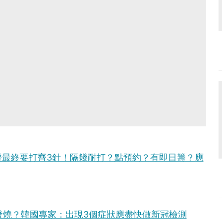
證最終要打齊3針！隔幾耐打？點預約？有即日籌？應
不一定發燒？韓國專家：出現3個症狀應盡快做新冠檢測