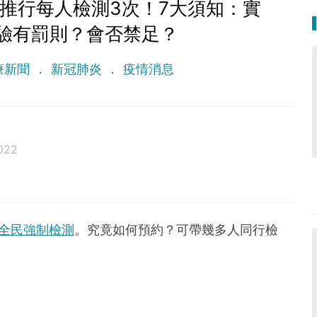
月推行每人檢測3次！7大須知：實
驗有罰則？會否禁足？
療新聞
新冠肺炎
疫情消息
022
全民強制檢測
。究竟如何預約？可帶幾多人同行檢