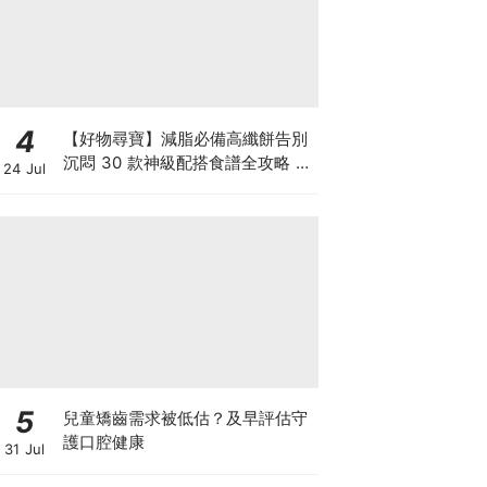
4
【好物尋寶】減脂必備高纖餅告別
沉悶 30 款神級配搭食譜全攻略 日
24 Jul
日也有好早餐！
5
兒童矯齒需求被低估？及早評估守
護口腔健康
31 Jul