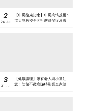
2
【中風復康指南】中風病情反覆？
港大副教授全面拆解併發症及護理
24 Jul
對策 助患者穩步復康
3
【健康護理】家有老人與小童注
意！防菌不徹底隨時影響全家健康
31 Jul
一文看清如何挑選正確的清潔防護