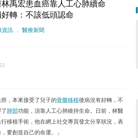
醫林禹宏患血癌靠人工心肺續命
稍好轉：不該低頭認命
康資訊
醫療新聞
22
血癌，本來接受了兒子的
骨髓移植
後病況有好轉，不
響了
肺部
功能，須靠人工心肺維持生命。日前，林醫
進行移植手術，他在網上社交專頁發文分享狀況，表
命，要創造自己的命運。」