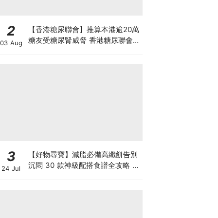
2
【香港糖尿聯會】推算本港逾20萬
糖友受糖尿腎威脅 香港糖尿聯會
03 Aug
30周年微電影《腰豆》 揭「糖友
四大僥倖心態」
3
【好物尋寶】減脂必備高纖餅告別
沉悶 30 款神級配搭食譜全攻略 日
24 Jul
日也有好早餐！