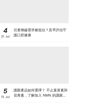
4
兒童矯齒需求被低估？及早評估守
護口腔健康
31 Jul
5
護眼產品如何選擇？ 不止葉黃素與
花青素，了解加入 NMN 的護眼方
15 Jul
案