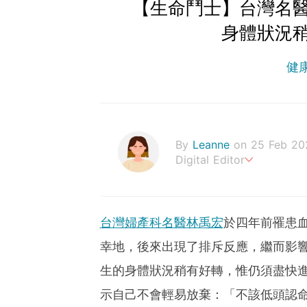
【生命鬥士】台灣名
身體狀況
健
By
Leanne
on 25 Feb 20
Digital Editor
Stay healthy everyday!
台灣婦產科名醫林禹宏
於四年前罹患
幸地，後來出現了排斥反應，繼而影
生的身體狀況稍有好轉，惟仍須盡快
示自己不會輕易放棄：「不該低頭認