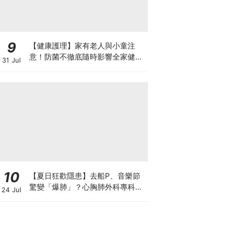
9
【健康護理】家有老人與小童注
意！防菌不徹底隨時影響全家健康
31 Jul
一文看清如何挑選正確的清潔防護
10
【夏日狂歡隱患】去船P、音樂節
驚變「爆肺」？心胸肺外科專科醫
24 Jul
生拆解高瘦男消暑危機