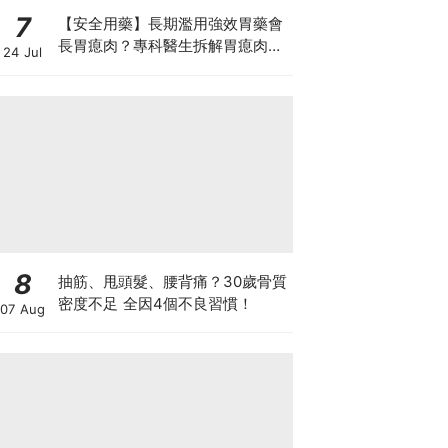
7
【安全用藥】長期濫用強效胃藥會
長胃瘜肉？專科醫生拆解胃瘜肉癌
24 Jul
變風險與切除迷思
8
抽筋、甩頭髮、腰背痛？30歲骨質
密度不足 全因4個不良習慣！
07 Aug