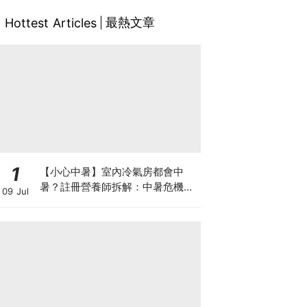
最熱文章
Hottest Articles
1
【小心中暑】室內冷氣房都會中
暑？註冊營養師拆解：中暑危機及
09 Jul
正確補水 平衡電解質