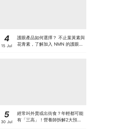
4
護眼產品如何選擇？ 不止葉黃素與
花青素，了解加入 NMN 的護眼方
15 Jul
案
5
經常叫外賣或出街食？年輕都可能
有「三高」！營養師拆解2大預防
30 Jul
關鍵