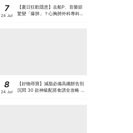
7
【夏日狂歡隱患】去船P、音樂節
驚變「爆肺」？心胸肺外科專科醫
24 Jul
生拆解高瘦男消暑危機
8
【好物尋寶】減脂必備高纖餅告別
沉悶 30 款神級配搭食譜全攻略 日
24 Jul
日也有好早餐！