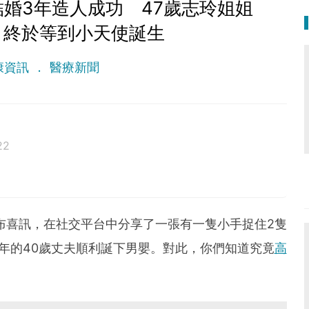
婚3年造人成功 47歲志玲姐姐
：終於等到小天使誕生
康資訊
醫療新聞
22
公布喜訊，在社交平台中分享了一張有一隻小手捉住2隻
年的40歲丈夫順利誕下男嬰。對此，你們知道究竟
高