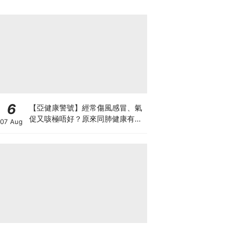
6
【亞健康警號】經常傷風感冒、氣
促又咳極唔好？原來同肺健康有
07 Aug
關！