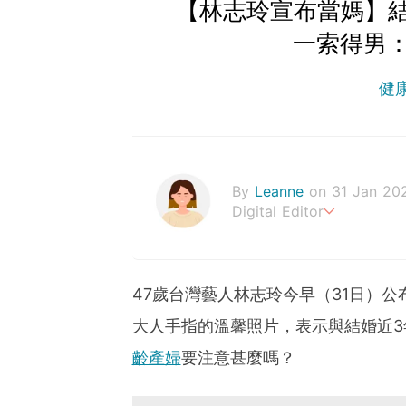
【林志玲宣布當媽】結
一索得男
健
By
Leanne
on 31 Jan 20
Digital Editor
Stay healthy everyday!
47歲台灣藝人林志玲今早（31日）
大人手指的溫馨照片，表示與結婚近3
齡產婦
要注意甚麼嗎？