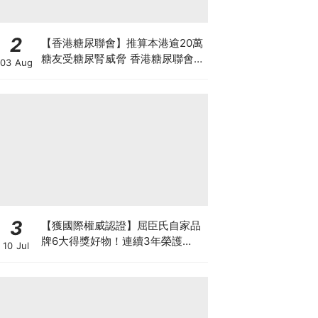
2
【香港糖尿聯會】推算本港逾20萬
糖友受糖尿腎威脅 香港糖尿聯會
03 Aug
30周年微電影《腰豆》 揭「糖友
四大僥倖心態」
3
【獲國際權威認證】屈臣氏自家品
牌6大得獎好物！連續3年榮護
10 Jul
Monde Selection國際品質大獎