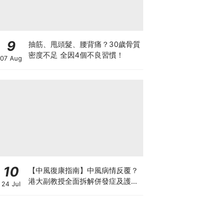
9
抽筋、甩頭髮、腰背痛？30歲骨質
密度不足 全因4個不良習慣！
07 Aug
10
【中風復康指南】中風病情反覆？
港大副教授全面拆解併發症及護理
24 Jul
對策 助患者穩步復康