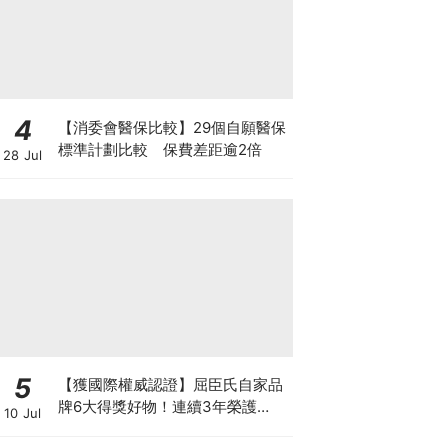
4
【消委會醫保比較】29個自願醫保
標準計劃比較 保費差距逾2倍
28 Jul
5
【獲國際權威認證】屈臣氏自家品
牌6大得獎好物！連續3年榮護
10 Jul
Monde Selection國際品質大獎