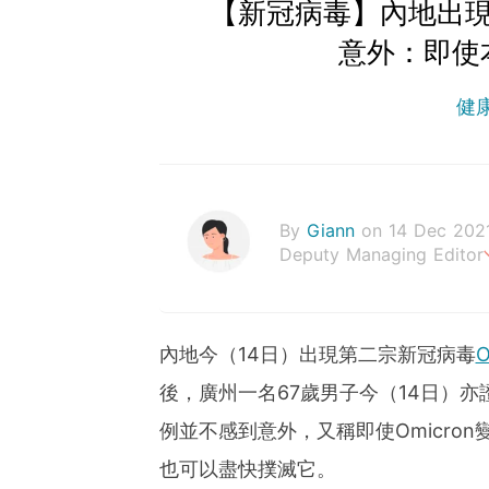
【新冠病毒】內地出現第
意外：即使
健
By
Giann
on 14 Dec 202
Deputy Managing Editor
人生無需太完美，健康快樂
內地今（14日）出現第二宗新冠病毒
O
後，廣州一名67歲男子今（14日）
例並不感到意外，又稱即使Omicro
也可以盡快撲滅它。