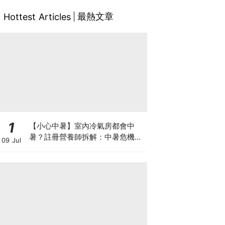
最熱文章
Hottest Articles
1
【小心中暑】室內冷氣房都會中
暑？註冊營養師拆解：中暑危機及
09 Jul
正確補水 平衡電解質