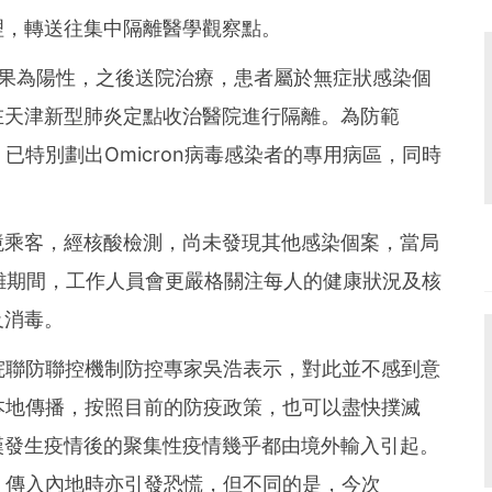
理，轉送往集中隔離醫學觀察點。
結果為陽性，之後送院治療，患者屬於無症狀感染個
在天津新型肺炎定點收治醫院進行隔離。為防範
，已特別劃出Omicron病毒感染者的專用病區，同時
境乘客，經核酸檢測，尚未發現其他感染個案，當局
離期間，工作人員會更嚴格關注每人的健康狀況及核
及消毒。
務院聯防聯控機制防控專家吳浩表示，對此並不感到意
現本地傳播，按照目前的防疫政策，也可以盡快撲滅
漢發生疫情後的聚集性疫情幾乎都由境外輸入引起。
線，傳入內地時亦引發恐慌，但不同的是，今次