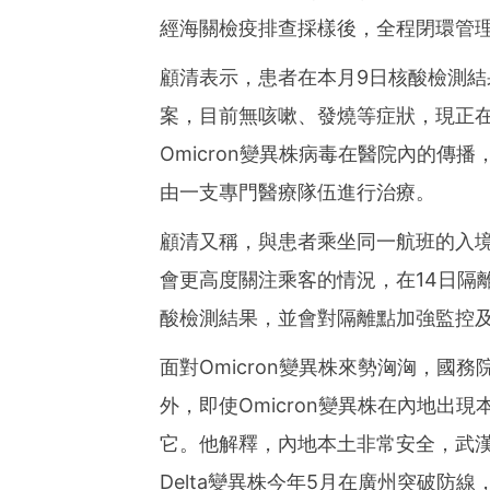
經海關檢疫排查採樣後，全程閉環管
顧清表示，患者在本月9日核酸檢測
案，目前無咳嗽、發燒等症狀，現正
Omicron變異株病毒在醫院內的傳播
由一支專門醫療隊伍進行治療。
顧清又稱，與患者乘坐同一航班的入
會更高度關注乘客的情況，在14日隔
酸檢測結果，並會對隔離點加強監控
面對Omicron變異株來勢洶洶，國
外，即使Omicron變異株在內地出
它。他解釋，內地本土非常安全，武
Delta變異株今年5月在廣州突破防