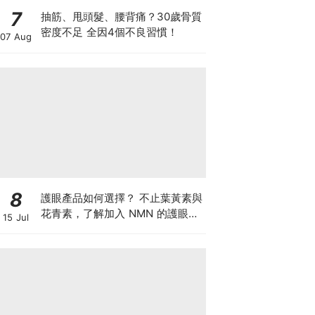
7
抽筋、甩頭髮、腰背痛？30歲骨質
密度不足 全因4個不良習慣！
07 Aug
8
護眼產品如何選擇？ 不止葉黃素與
花青素，了解加入 NMN 的護眼方
15 Jul
案