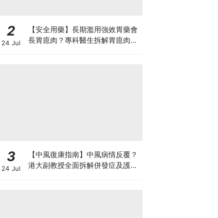
2
【安全用藥】長期濫用強效胃藥會
長胃瘜肉？專科醫生拆解胃瘜肉癌
24 Jul
變風險與切除迷思
3
【中風復康指南】中風病情反覆？
港大副教授全面拆解併發症及護理
24 Jul
對策 助患者穩步復康