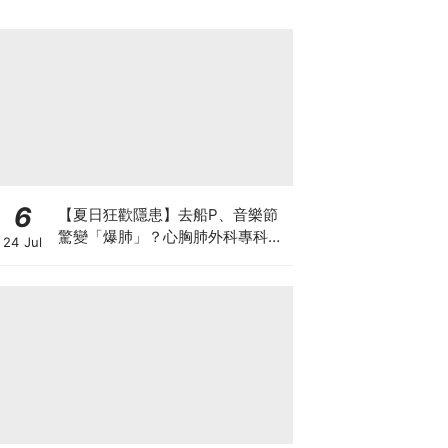
6
【夏日狂歡隱患】去船P、音樂節
驚變「爆肺」？心胸肺外科專科醫
24 Jul
生拆解高瘦男消暑危機