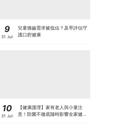
9
兒童矯齒需求被低估？及早評估守
護口腔健康
31 Jul
10
【健康護理】家有老人與小童注
意！防菌不徹底隨時影響全家健康
31 Jul
一文看清如何挑選正確的清潔防護