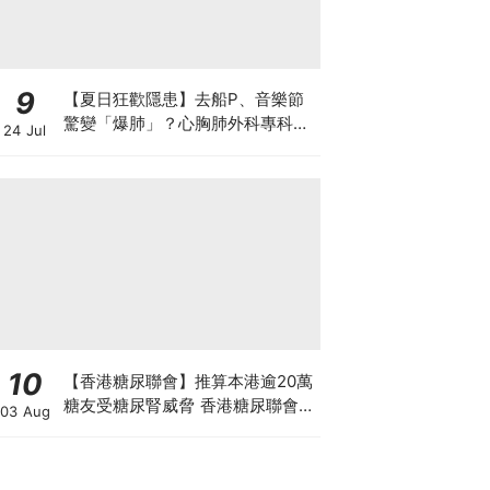
9
【夏日狂歡隱患】去船P、音樂節
驚變「爆肺」？心胸肺外科專科醫
24 Jul
生拆解高瘦男消暑危機
10
【香港糖尿聯會】推算本港逾20萬
糖友受糖尿腎威脅 香港糖尿聯會
03 Aug
30周年微電影《腰豆》 揭「糖友
四大僥倖心態」