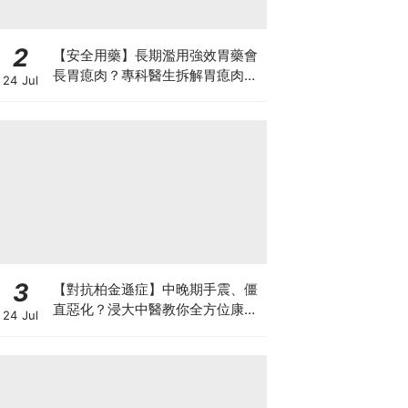
2
【安全用藥】長期濫用強效胃藥會
長胃瘜肉？專科醫生拆解胃瘜肉癌
24 Jul
變風險與切除迷思
3
【對抗柏金遜症】中晚期手震、僵
直惡化？浸大中醫教你全方位康復
24 Jul
自救法（附4大體質食療）