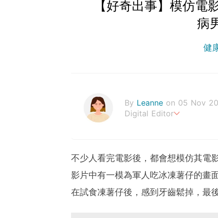
【好奇出事】模仿電
病
健
By
Leanne
on 05 Nov 20
Digital Editor
Stay healthy everyday!
不少人看完電影後，都會想模仿其電
影片中有一模為軍人吃冰凍薯仔的畫
在試食凍薯仔後，感到牙齒鬆掉，最後