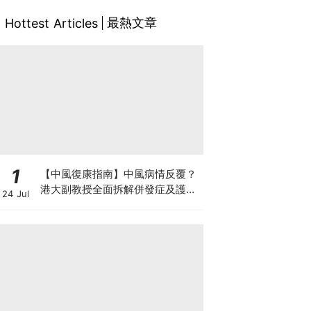
最熱文章
Hottest Articles
1
【中風復康指南】中風病情反覆？
港大副教授全面拆解併發症及護理
24 Jul
對策 助患者穩步復康