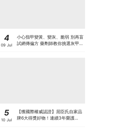
4
小心指甲變黃、變灰、脆弱 別再盲
試網傳偏方 藥劑師教你挑選灰甲產
09 Jul
品3大黃金法則
5
【獲國際權威認證】屈臣氏自家品
牌6大得獎好物！連續3年榮護
10 Jul
Monde Selection國際品質大獎