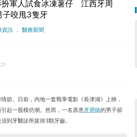
影扮軍人試食冰凍薯仔 江西牙周
男子咬甩3隻牙
康資訊
醫療新聞
21
影情節。日前，內地一套戰爭電影《長津湖》上映，
面引起一股模仿潮。然而，一名原患
牙周病
的男子卻
須到牙醫診所拔掉3顆牙齒。