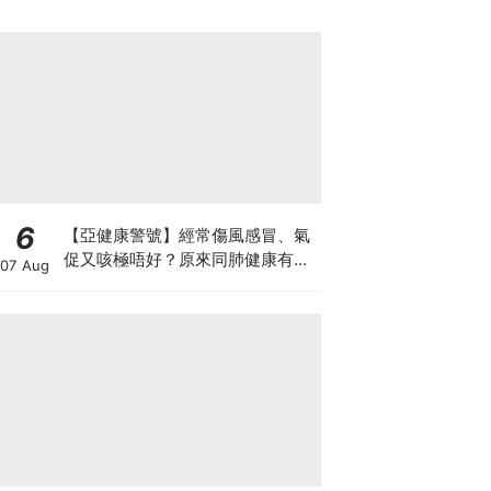
6
【亞健康警號】經常傷風感冒、氣
促又咳極唔好？原來同肺健康有
07 Aug
關！