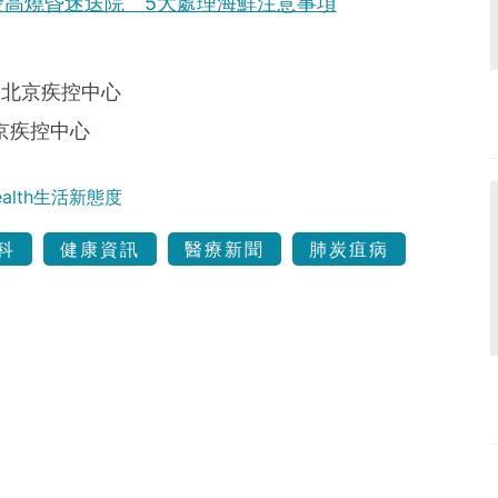
高燒昏迷送院 5大處理海鮮注意事項
rial、北京疾控中心
北京疾控中心
Health生活新態度
科
健康資訊
醫療新聞
肺炭疽病