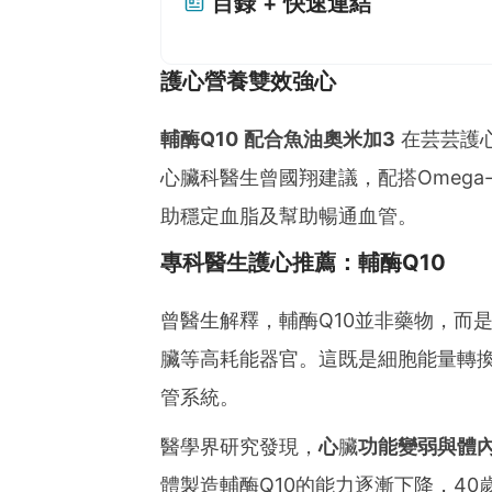
目錄 + 快速連結
護心營養雙效強心
輔酶Q10 配合魚油奧米加3
在芸芸護
心臟科醫生曾國翔建議，配搭Omega
助穩定血脂及幫助暢通血管。
專科醫生護心推薦：輔酶Q10
曾醫生解釋，輔酶Q10並非藥物，而
臟等高耗能器官。這既是細胞能量轉
管系統。
醫學界研究發現，
心
臟
功能變弱與體內
體製造輔酶Q10的能力逐漸下降，40