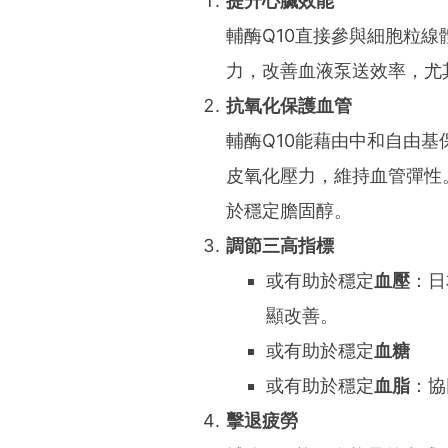
提升心臟效能
輔酶Q10
直接參與細胞粒線
力，改善血液泵送效率，尤
抗氧化保護血管
輔酶Q10能藉由中和自由
皮氧化壓力，維持血管彈性
於穩定膽固醇。
調節三高指標
或有助於穩定
血壓
：日
顯改善。
或有助於穩定
血糖
或有助於穩定
血脂
：協
擊退疲勞