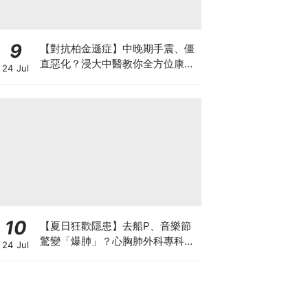
9
【對抗柏金遜症】中晚期手震、僵
直惡化？浸大中醫教你全方位康復
24 Jul
自救法（附4大體質食療）
10
【夏日狂歡隱患】去船P、音樂節
驚變「爆肺」？心胸肺外科專科醫
24 Jul
生拆解高瘦男消暑危機