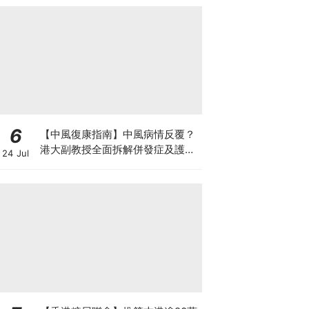
6
【中風復康指南】中風病情反覆？
港大副教授全面拆解併發症及護理
24 Jul
對策 助患者穩步復康