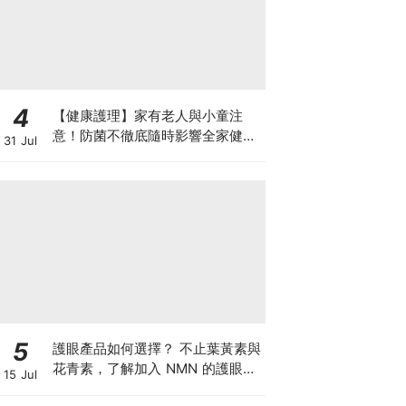
4
【健康護理】家有老人與小童注
意！防菌不徹底隨時影響全家健康
31 Jul
一文看清如何挑選正確的清潔防護
5
護眼產品如何選擇？ 不止葉黃素與
花青素，了解加入 NMN 的護眼方
15 Jul
案