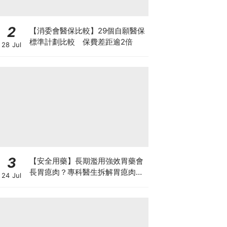
2
【消委會醫保比較】29個自願醫保
標準計劃比較 保費差距逾2倍
28 Jul
3
【安全用藥】長期濫用強效胃藥會
長胃瘜肉？專科醫生拆解胃瘜肉癌
24 Jul
變風險與切除迷思