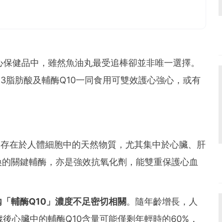
心保健品中，雖然魚油丸最受追棒卻並非唯一選擇。
-3脂肪酸及輔酶Q10一同食用可雙效護心強心，或有
是存在於人體細胞中的天然物質，尤其集中於心臟、肝
換的關鍵輔酶，亦是強效抗氧化劑，能雙重保護心血
「輔酶Q10」濃度不足密切相關
。隨年齡增長，人
歲後心臟中的輔酶Q10含量可能僅剩年輕時的60%，