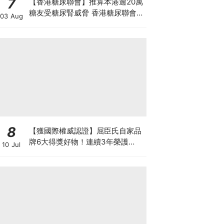
7
【香港糖尿聯會】推算本港逾20萬
糖友受糖尿腎威脅 香港糖尿聯會
03 Aug
30周年微電影《腰豆》 揭「糖友
四大僥倖心態」
8
【獲國際權威認證】屈臣氏自家品
牌6大得獎好物！連續3年榮護
10 Jul
Monde Selection國際品質大獎