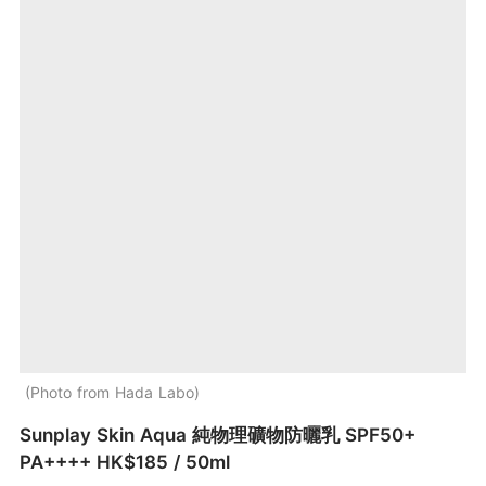
Photo from Hada Labo
Sunplay Skin Aqua 純物理礦物防曬乳 SPF50+
PA++++ HK$185 / 50ml