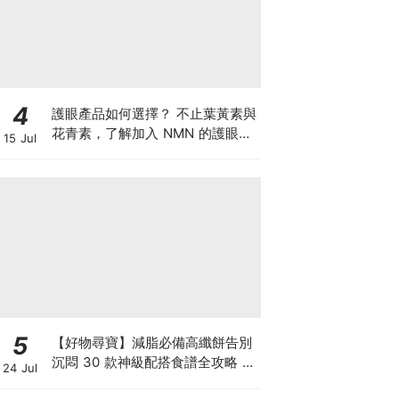
4
護眼產品如何選擇？ 不止葉黃素與
花青素，了解加入 NMN 的護眼方
15 Jul
案
5
【好物尋寶】減脂必備高纖餅告別
沉悶 30 款神級配搭食譜全攻略 日
24 Jul
日也有好早餐！