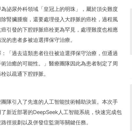
譽為泌尿外科領域「皇冠上的明珠」，屬於頂尖難度
切除腎臟腫瘤，還要處理侵入大靜脈的癌栓，過程風
盂癌引發的下腔靜脈癌栓更為罕見，處理難度也相應
病況的患者多被迫選擇保守治療。
釋：「過去這類患者往往被迫選擇保守治療，但通過
手術治癒的可能性。」醫療團隊因此為患者制定了周
癌栓以疏通下腔靜脈。
療團隊引入了先進的人工智能技術輔助決策。本次手
新近部署的DeepSeek人工智能系統，快速完成包
復路徑規劃以及併發症監測等關鍵任務。