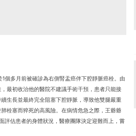
於1個多月前被確診為右側腎盂癌伴下腔靜脈癌栓。由
佳，最初收治他的醫院不建議手術干預，患者只能接
持續生長並最終完全阻塞下腔靜脈，導致他雙腿嚴重
發肺栓塞而猝死的高風險。在病情危急之際，王爺爺
全面評估患者的身體狀況，醫療團隊決定迎難而上，嘗