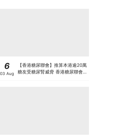
6
【香港糖尿聯會】推算本港逾20萬
糖友受糖尿腎威脅 香港糖尿聯會
03 Aug
30周年微電影《腰豆》 揭「糖友
四大僥倖心態」