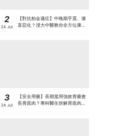
2
【對抗柏金遜症】中晚期手震、僵
直惡化？浸大中醫教你全方位康復
24 Jul
自救法（附4大體質食療）
3
【安全用藥】長期濫用強效胃藥會
長胃瘜肉？專科醫生拆解胃瘜肉癌
24 Jul
變風險與切除迷思