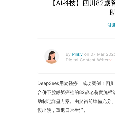
【AI科技】四川82歲
健
By
Pinky
on 07 Mar 202
Digital Content Writer
A sad soul can be just as
DeepSeek用於醫療上成功案例！
合併下腔靜脈癌栓的82歲老翁實施根治
助制定詳盡方案。由於術前準備充分
復出院，重返日常生活。