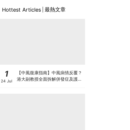
最熱文章
Hottest Articles
1
【中風復康指南】中風病情反覆？
港大副教授全面拆解併發症及護理
24 Jul
對策 助患者穩步復康