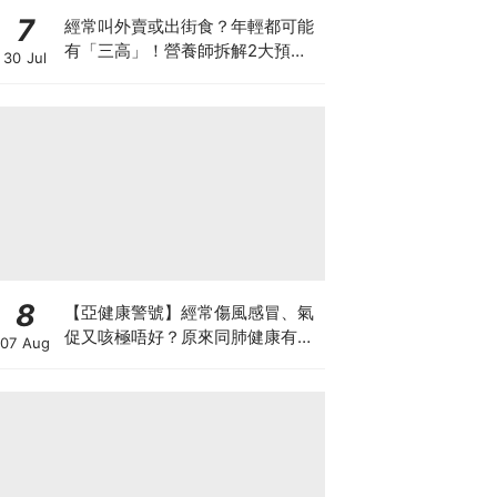
7
經常叫外賣或出街食？年輕都可能
有「三高」！營養師拆解2大預防
30 Jul
關鍵
8
【亞健康警號】經常傷風感冒、氣
促又咳極唔好？原來同肺健康有
07 Aug
關！