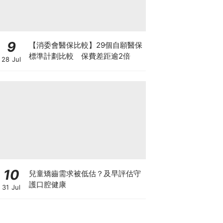
9
【消委會醫保比較】29個自願醫保
標準計劃比較 保費差距逾2倍
28 Jul
10
兒童矯齒需求被低估？及早評估守
護口腔健康
31 Jul