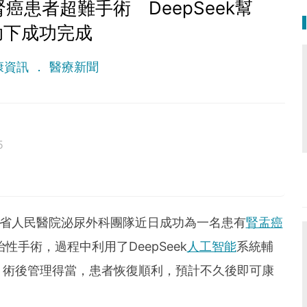
腎癌患者超難手術 DeepSeek幫
助下成功完成
康資訊
醫療新聞
5
 lethal as a germ.
四川省人民醫院泌尿外科團隊近日成功為一名患有
腎盂癌
性手術，過程中利用了DeepSeek
人工智能
系統輔
、術後管理得當，患者恢復順利，預計不久後即可康