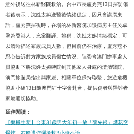
意外後送往林新醫院救治。台中市長盧秀燕13日探訪傷
者後表示，沈姓太嫲送醫後情緒穩定，因只會講廣東
話，盧秀燕探視時，在場的林新醫院加護病房主任吳卓
擎為香港人，充當翻譯。她稱，沈姓太嫲情緒穩定，可
以清晰描述家族成員人數，但目前仍在治療，盧秀燕不
忍心告訴對方家族成員傷亡情況。陸委會澳門辦事處人
員協助下將沈姓太嫲轉院到其他家人身處的澄清醫院。
澳門旅遊局指出與家屬、相關單位保持聯繫，旅遊危機
協助小組13日隨澳門紅十字會赴台，提供傷者與罹難者
家屬適切協助。
延伸閱讀：
【樂極生悲】台東31歲男大年初一放「菊先銀」煙花突
爆炸 右臉遭炸爛搶救3小時不治