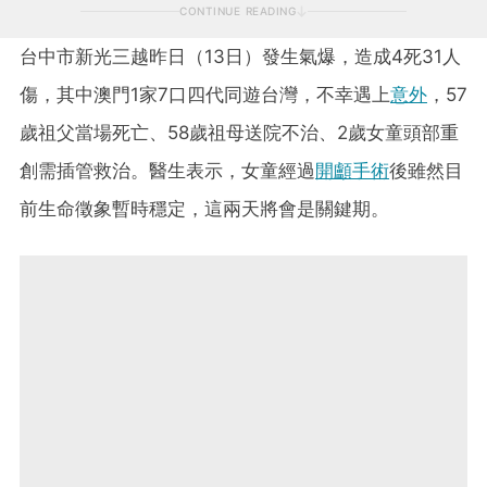
CONTINUE READING
台中市新光三越昨日（13日）發生氣爆，造成4死31人
傷，其中澳門1家7口四代同遊台灣，不幸遇上
意外
，57
歲祖父當場死亡、58歲祖母送院不治、2歲女童頭部重
創需插管救治。醫生表示，女童經過
開顱手術
後雖然目
前生命徵象暫時穩定，這兩天將會是關鍵期。