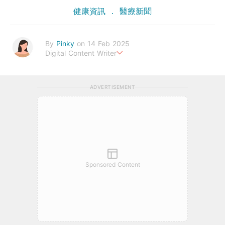
健康資訊
醫療新聞
By
Pinky
on 14 Feb 2025
Digital Content Writer
A sad soul can be just as lethal as a germ.
ADVERTISEMENT
Sponsored Content