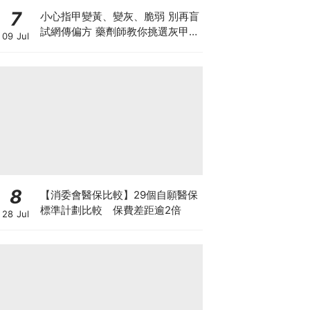
7
小心指甲變黃、變灰、脆弱 別再盲
試網傳偏方 藥劑師教你挑選灰甲產
09 Jul
品3大黃金法則
8
【消委會醫保比較】29個自願醫保
標準計劃比較 保費差距逾2倍
28 Jul