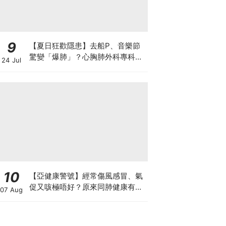
9
【夏日狂歡隱患】去船P、音樂節
驚變「爆肺」？心胸肺外科專科醫
24 Jul
生拆解高瘦男消暑危機
10
【亞健康警號】經常傷風感冒、氣
促又咳極唔好？原來同肺健康有
07 Aug
關！