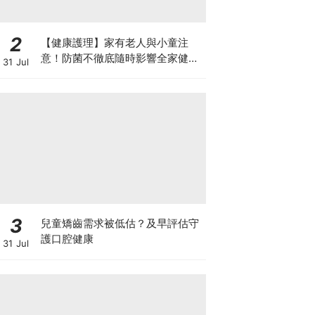
2
【健康護理】家有老人與小童注
意！防菌不徹底隨時影響全家健康
31 Jul
一文看清如何挑選正確的清潔防護
3
兒童矯齒需求被低估？及早評估守
護口腔健康
31 Jul