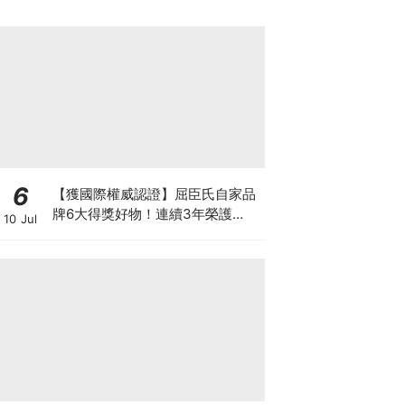
6
【獲國際權威認證】屈臣氏自家品
牌6大得獎好物！連續3年榮護
10 Jul
Monde Selection國際品質大獎