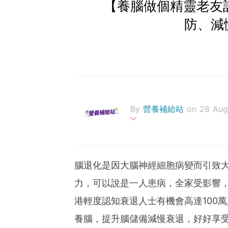
【養腦做個精靈老友
防、減
By
營養補給站
on 28 Au
營養不良的原因有很多， 
體需要額外營養等。隨著年
下降的情況亦十分常見。除
腦退化是因大腦神經細胞病變而引致
飲用高能量高蛋白質醫學營
力，可以說是一人患病，全家受影響
歐洲大型臨床研究證實，持
港輕度認知衰退人士有機會高達100
繫，改善記憶力。立即問問
養腦，提升腦儲備減慢衰退，好好享