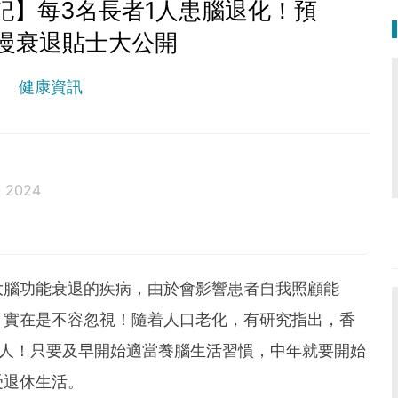
記】每3名長者1人患腦退化！預
慢衰退貼士大公開
健康資訊
g 2024
例如患病、各種治療、癌症、吞嚥困難，或因手術前後身
紀增長，長者食慾會隨之而下降，出現肌肉流失及體重
非是因醫療需要的刻意減重，否則應在醫護人員指導下
大腦功能衰退的疾病，由於會影響患者自我照顧能
養品來增加營養。
，實在是不容忽視！隨着人口老化，有研究指出，香
續補充特定醫學養腦配方，有效促進腦部神經細胞聯
萬人！只要及早開始適當養腦生活習慣，中年就要開始
醫護人員了解更多養腦方法！
受退休生活。