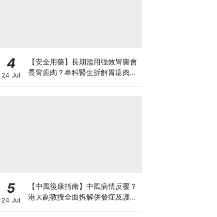
4
【安全用藥】長期濫用強效胃藥會
長胃瘜肉？專科醫生拆解胃瘜肉癌
24 Jul
變風險與切除迷思
5
【中風復康指南】中風病情反覆？
港大副教授全面拆解併發症及護理
24 Jul
對策 助患者穩步復康