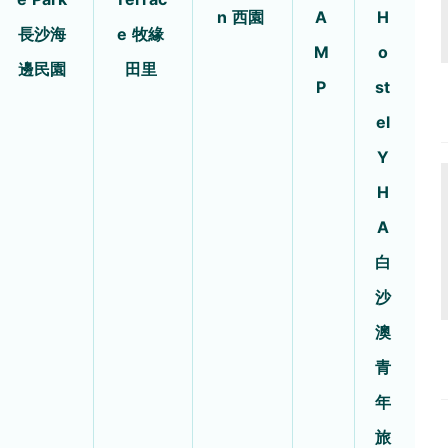
n 西園
A
H
長沙海
e 牧緣
M
o
邊民園
田里
P
st
el
Y
H
A
白
沙
澳
青
年
旅