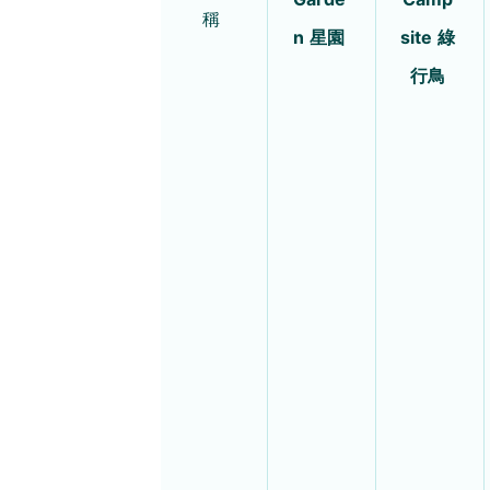
稱
n 星園
site 綠
行鳥