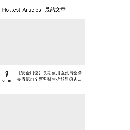
最熱文章
Hottest Articles
1
【安全用藥】長期濫用強效胃藥會
長胃瘜肉？專科醫生拆解胃瘜肉癌
24 Jul
變風險與切除迷思