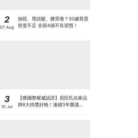
2
抽筋、甩頭髮、腰背痛？30歲骨質
密度不足 全因4個不良習慣！
07 Aug
3
【獲國際權威認證】屈臣氏自家品
牌6大得獎好物！連續3年榮護
10 Jul
Monde Selection國際品質大獎