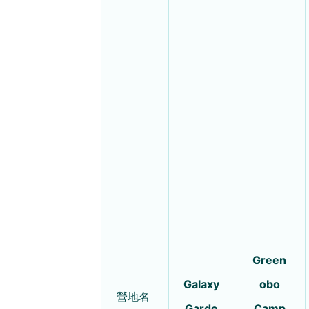
Green
Galaxy
obo
營地名
Garde
Camp