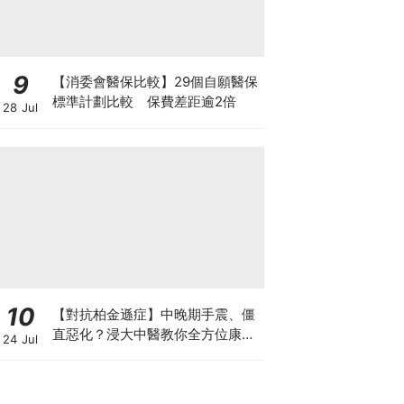
9
【消委會醫保比較】29個自願醫保
標準計劃比較 保費差距逾2倍
28 Jul
10
【對抗柏金遜症】中晚期手震、僵
直惡化？浸大中醫教你全方位康復
24 Jul
自救法（附4大體質食療）