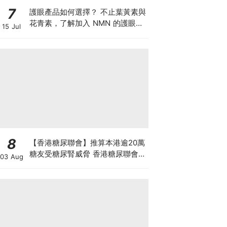
7
護眼產品如何選擇？ 不止葉黃素與
花青素，了解加入 NMN 的護眼方
15 Jul
案
8
【香港糖尿聯會】推算本港逾20萬
糖友受糖尿腎威脅 香港糖尿聯會
03 Aug
30周年微電影《腰豆》 揭「糖友
四大僥倖心態」