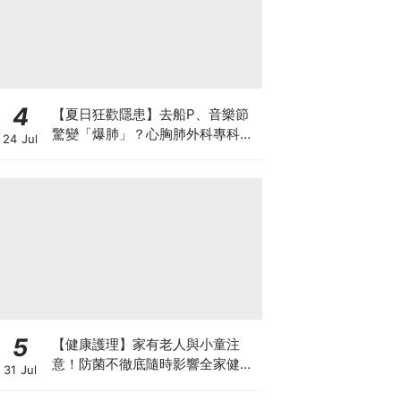
4
【夏日狂歡隱患】去船P、音樂節
驚變「爆肺」？心胸肺外科專科醫
24 Jul
生拆解高瘦男消暑危機
5
【健康護理】家有老人與小童注
意！防菌不徹底隨時影響全家健康
31 Jul
一文看清如何挑選正確的清潔防護