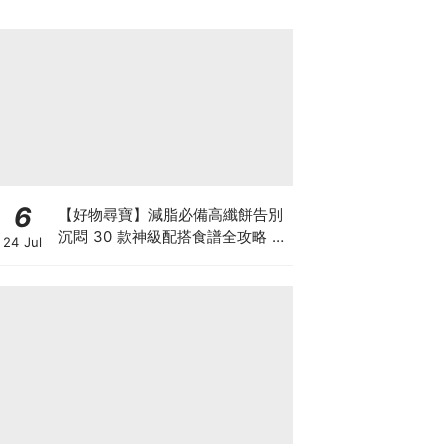
6
【好物尋寶】減脂必備高纖餅告別
沉悶 30 款神級配搭食譜全攻略 日
24 Jul
日也有好早餐！