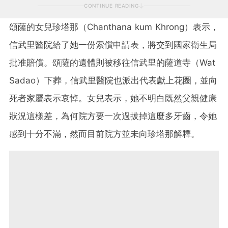
CONTINUE READING
頌薩的女兒珍塔那（Chanthana kum Khrong）表示，
信武里醫院給了她一份索償申請表，將交到國家衛生局
批准賠償。頌薩的遺體則被移往信武里的薩道寺（Wat
Sadao）下葬，信武里醫院也派出代表獻上花圈，並向
死者家屬表示哀悼。女兒表示，她不明白既然父親健康
狀況這樣差，為何院方要一次過拔掉這麼多牙齒，令她
感到十分不滿，然而目前院方並未向珍塔那解釋。