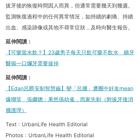
拔牙後的恢復時間因人而異，但通常需要幾天到幾週。
監測恢復過程中的任何異常情況，如持續的劇痛、持續
出血、感染跡像或其他不尋常症狀，及時向醫生報告。
延伸閱讀：
【可樂當水飲？】23歲男子每天只飲可樂不飲水 睇牙
醫揭一口爛牙需要拔掉
延伸閱讀：
【Edan呂爵安剝智慧齒】變「呂腫」遭圈中好友mean
爆嘲笑 張繼聰：果然係幼雀，而家先剝（附拔牙後消
腫護理）
Text : UrbanLife Health Editorial
Photos : UrbanLife Health Editorial