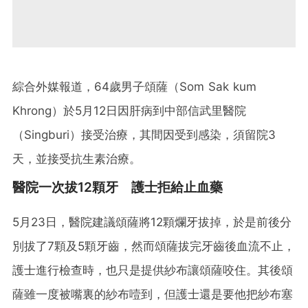
綜合外媒報道，64歲男子頌薩（Som Sak kum
Khrong）於5月12日因肝病到中部信武里醫院
（Singburi）接受治療，其間因受到感染，須留院3
天，並接受抗生素治療。
醫院一次拔12顆牙 護士拒給止血藥
5月23日，醫院建議頌薩將12顆爛牙拔掉，於是前後分
別拔了7顆及5顆牙齒，然而頌薩拔完牙齒後血流不止，
護士進行檢查時，也只是提供紗布讓頌薩咬住。其後頌
薩雖一度被嘴裏的紗布噎到，但護士還是要他把紗布塞