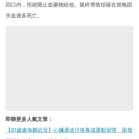
回口內，拒絕開止血藥物給他。最終導致頌薩在當晚因
失血過多死亡。
即睇更多人氣文章：
【81歲盧海鵬近況】心臟通波仔後養成運動習慣 跟發