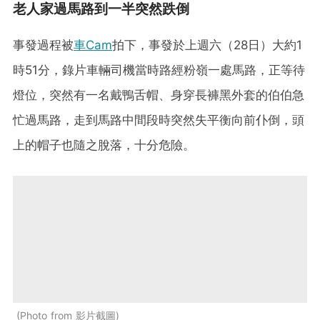
老人家過馬路到一半突然跌倒
事發過程被
車Cam
拍下，事發於上週六（28日）大約1
時51分，錄片車輛司機當時路經粉嶺一處馬路，正等待
燈位，突然有一名戴鴨舌帽、身穿長褲黑外套的伯伯急
忙過馬路，走到馬路中間段時突然失平衡向前仆倒，頭
上的帽子也隨之脫落，十分危險。
Photo from 影片截圖