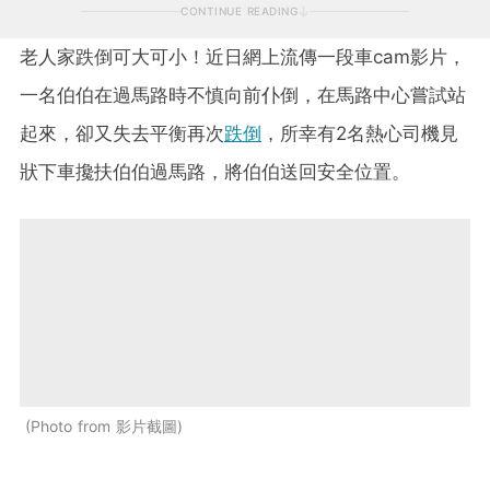
CONTINUE READING
老人家跌倒可大可小！近日網上流傳一段車cam影片，
一名伯伯在過馬路時不慎向前仆倒，在馬路中心嘗試站
起來，卻又失去平衡再次
跌倒
，所幸有2名熱心司機見
狀下車攙扶伯伯過馬路，將伯伯送回安全位置。
Photo from 影片截圖