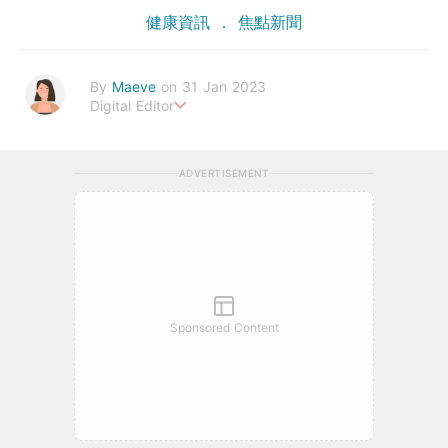
健康資訊
焦點新聞
By
Maeve
on 31 Jan 2023
Digital Editor
The greatest wealth is health.
ADVERTISEMENT
Sponsored Content