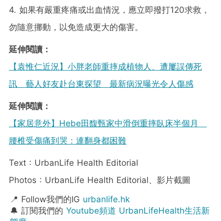
4. 如果有嚴重疼痛或出血情況，應立即撥打120求救，
勿隨意挪動，以免造成更大的傷害。
延伸閱讀：
【袁惟仁近況】小胖老師重摔成植物人、遭屢誤傳死
訊 藝人好友赴台東探望 最新病況曝光令人傷感
延伸閱讀：
【家居意外】Hebe田馥甄家中滑倒重摔臥床半個月
腰椎受傷痛到哭：連翻身都困難
Text : UrbanLife Health Editorial
Photos : UrbanLife Health Editorial、影片截圖
📍 Follow我們的IG
urbanlife.hk
🔔 訂閱我們的
Youtube頻道 UrbanLifeHealth生活新