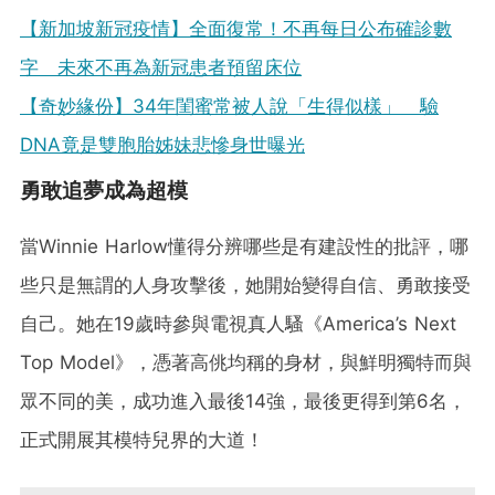
【新加坡新冠疫情】全面復常！不再每日公布確診數
字 未來不再為新冠患者預留床位
【奇妙緣份】34年閨蜜常被人說「生得似樣」 驗
DNA竟是雙胞胎姊妹悲慘身世曝光
勇敢追夢成為超模
當Winnie Harlow懂得分辨哪些是有建設性的批評，哪
些只是無謂的人身攻擊後，她開始變得自信、勇敢接受
自己。她在19歲時參與電視真人騷《America’s Next
Top Model》，憑著高佻均稱的身材，與鮮明獨特而與
眾不同的美，成功進入最後14強，最後更得到第6名，
正式開展其模特兒界的大道！