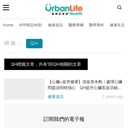
Home
APP限定內容!
健康資訊
醫療專欄
醫學專科
健康生活
標籤：
QH
QH標籤文章，共有1則QH相關的文章
【心臟+血管健康】清血管未夠！處理心臟
問題須同時強心 QH提升心臟泵血功能
77%¹ 為弱心注入能量
健康資訊
2 years ago
訂閱我們的電子報