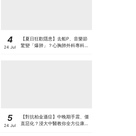
4
【夏日狂歡隱患】去船P、音樂節
驚變「爆肺」？心胸肺外科專科醫
24 Jul
生拆解高瘦男消暑危機
5
【對抗柏金遜症】中晚期手震、僵
直惡化？浸大中醫教你全方位康復
24 Jul
自救法（附4大體質食療）