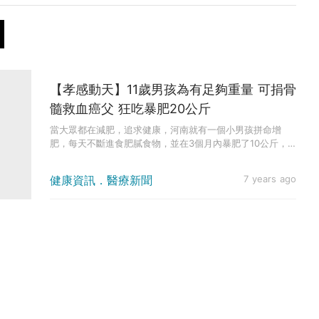
【孝感動天】11歲男孩為有足夠重量 可捐骨
髓救血癌父 狂吃暴肥20公斤
當大眾都在減肥，追求健康，河南就有一個小男孩拼命增
肥，每天不斷進食肥膩食物，並在3個月內暴肥了10公斤，
背後原因竟然是為...
健康資訊．醫療新聞
7 years ago