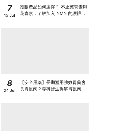
7
護眼產品如何選擇？ 不止葉黃素與
花青素，了解加入 NMN 的護眼方
15 Jul
案
8
【安全用藥】長期濫用強效胃藥會
長胃瘜肉？專科醫生拆解胃瘜肉癌
24 Jul
變風險與切除迷思