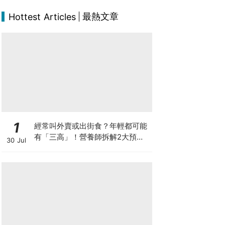
最熱文章
Hottest Articles
1
經常叫外賣或出街食？年輕都可能
有「三高」！營養師拆解2大預防
30 Jul
關鍵