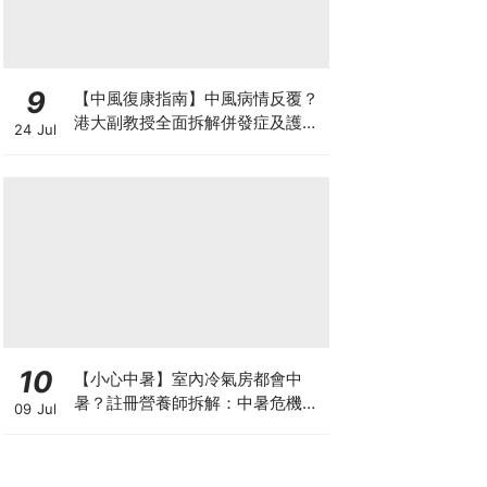
9
【中風復康指南】中風病情反覆？
港大副教授全面拆解併發症及護理
24 Jul
對策 助患者穩步復康
10
【小心中暑】室內冷氣房都會中
暑？註冊營養師拆解：中暑危機及
09 Jul
正確補水 平衡電解質