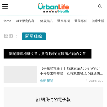
Home
APP限定內容!
健康資訊
醫療專欄
醫學專科
健康生活
標籤：
闌尾腫瘤
闌尾腫瘤標籤文章，共有1則闌尾腫瘤相關的文章
【手錶能救命？】12歲女童Apple Watch
不停發出嗶嗶聲 及時就醫發現心跳過快患
癌救回一命
焦點新聞
4 years ago
訂閱我們的電子報