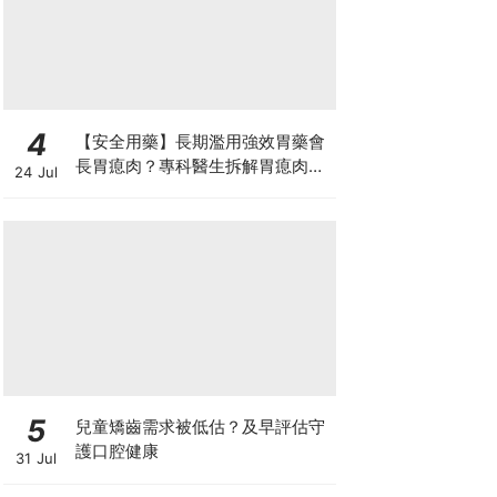
4
【安全用藥】長期濫用強效胃藥會
長胃瘜肉？專科醫生拆解胃瘜肉癌
24 Jul
變風險與切除迷思
5
兒童矯齒需求被低估？及早評估守
護口腔健康
31 Jul