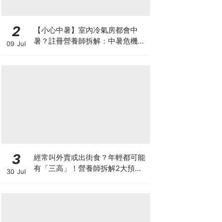
2
【小心中暑】室內冷氣房都會中
暑？註冊營養師拆解：中暑危機及
09 Jul
正確補水 平衡電解質
3
經常叫外賣或出街食？年輕都可能
有「三高」！營養師拆解2大預防
30 Jul
關鍵