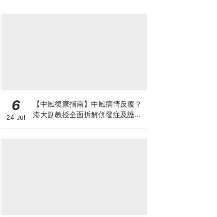
6
【中風復康指南】中風病情反覆？
港大副教授全面拆解併發症及護理
24 Jul
對策 助患者穩步復康