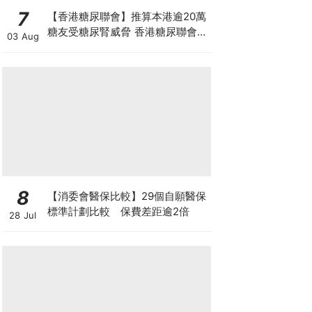
7
【香港糖尿聯會】推算本港逾20萬
糖友受糖尿腎威脅 香港糖尿聯會
03 Aug
30周年微電影《腰豆》 揭「糖友
四大僥倖心態」
8
【消委會醫保比較】29個自願醫保
標準計劃比較 保費差距逾2倍
28 Jul