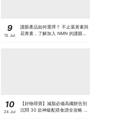
9
護眼產品如何選擇？ 不止葉黃素與
花青素，了解加入 NMN 的護眼方
15 Jul
案
10
【好物尋寶】減脂必備高纖餅告別
沉悶 30 款神級配搭食譜全攻略 日
24 Jul
日也有好早餐！