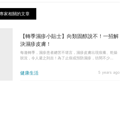
專家相關的文章
【轉季濕疹小貼士】向類固醇說不！一招解
決濕疹皮膚！
每逢轉季，濕疹患者總苦不堪言，濕疹皮膚出現痕癢、乾燥
狀況，令人避之則吉！為了止痕或預防濕疹，坊間不少...
健康生活
5 years ago