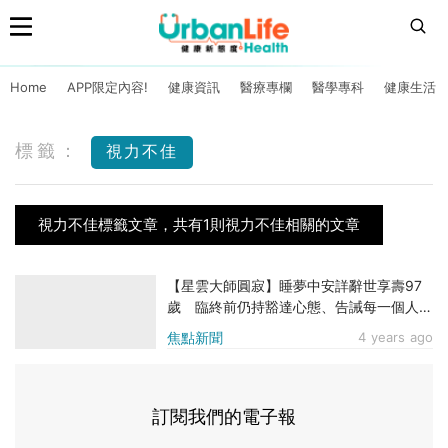
Home
APP限定內容!
健康資訊
醫療專欄
醫學專科
健康生活
標籤：
視力不佳
視力不佳標籤文章，共有1則視力不佳相關的文章
【星雲大師圓寂】睡夢中安詳辭世享壽97
歲 臨終前仍持豁達心態、告誡每一個人：
要學習放下
焦點新聞
4 years ago
訂閱我們的電子報